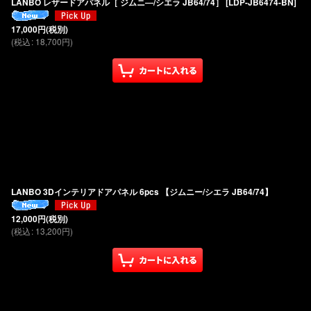
LANBO レザードアパネル［ ジムニ―/シエラ JB64/74］
[
LDP-JB6474-BN
]
17,000
円
(税別)
(
税込
:
18,700
円
)
LANBO 3Dインテリアドアパネル 6pcs 【ジムニー/シエラ JB64/74】
12,000
円
(税別)
(
税込
:
13,200
円
)