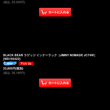
(
税込
:
25,300
円
)
BLACK BEAR ラゲッジ インナーラック［JIMNY NOMADE JC74W］
[
WD105422
]
23,800
円
(税別)
(
税込
:
26,180
円
)