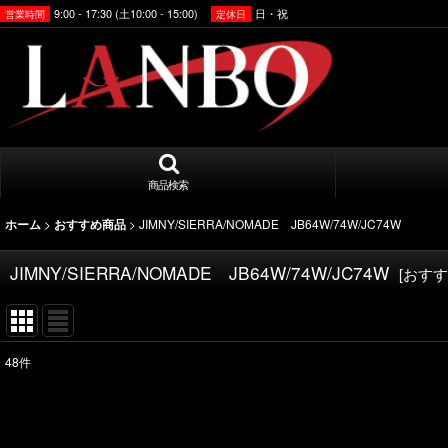
9:00 - 17:30 (土10:00 - 15:00)
日・祝
営業時間
定休日
商品検索
>
>
JIMNY/SIERRA/NOMADE JB64W/74W/JC74W
ホーム
おすすめ商品
JIMNY/SIERRA/NOMADE JB64W/74W/JC74W
[
おすす
48
件
表示数
:
並び順
: