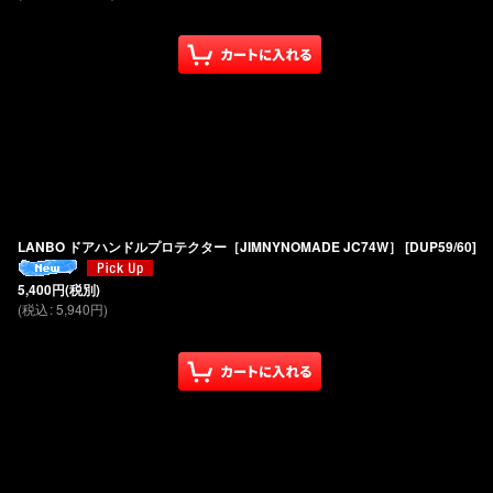
LANBO ドアハンドルプロテクター［JIMNYNOMADE JC74W］
[
DUP59/60
]
5,400
円
(税別)
(
税込
:
5,940
円
)