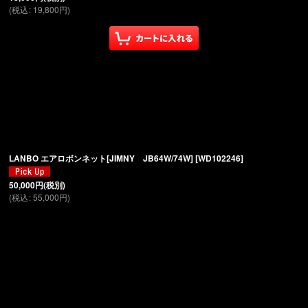
(
税込
:
19,800
円
)
LANBO エアロボンネット[JIMNY JB64W/74W]
[
WD102246
]
50,000
円
(税別)
(
税込
:
55,000
円
)