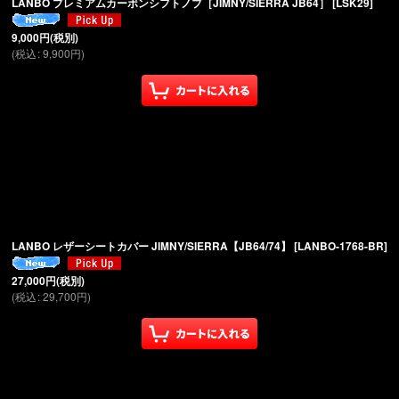
LANBO プレミアムカーボンシフトノブ［JIMNY/SIERRA JB64］
[
LSK29
]
9,000
円
(税別)
(
税込
:
9,900
円
)
LANBO レザーシートカバー JIMNY/SIERRA【JB64/74】
[
LANBO-1768-BR
]
27,000
円
(税別)
(
税込
:
29,700
円
)