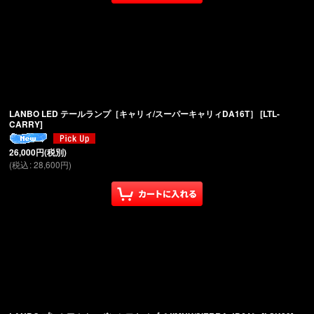
LANBO LED テールランプ［キャリィ/スーパーキャリィDA16T］
[
LTL-
CARRY
]
26,000
円
(税別)
(
税込
:
28,600
円
)