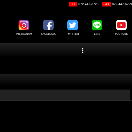
072-447-6728
072-447-6729
TEL
FAX
INSTAGRAM
FACEBOOK
TWITTER
LINE
YOUTUBE
閉じる