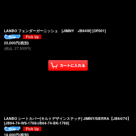
LANBO フェンダーガーニッシュ [JIMNY JB64W]
[
OF001
]
25,000
円
(税別)
(
税込
:
27,500
円
)
LANBO シートカバー[キルトデザインステッチ] JIMNY/SIERRA【JB64/74】
[
JB64-74-WS-1768/JB64-74-BK-1768
]
18,000
円
(税別)