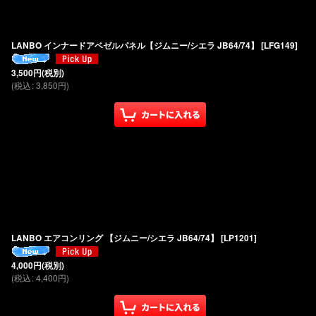
LANBO インナードアベゼルパネル【ジムニー/シエラ JB64/74】
[
LFG149
]
3,500
円
(税別)
(
税込
:
3,850
円
)
LANBO エアコンリング 【ジムニー/シエラ JB64/74】
[
LP1201
]
4,000
円
(税別)
(
税込
:
4,400
円
)