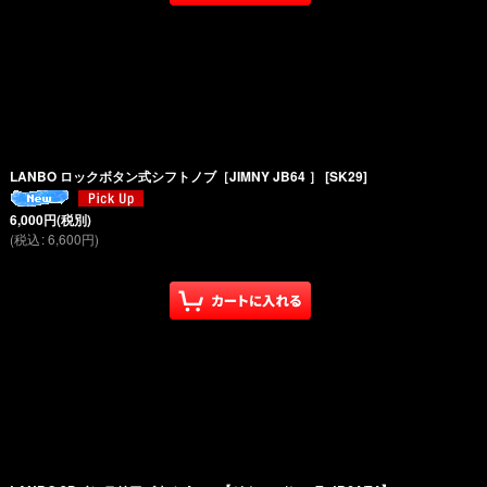
LANBO ロックボタン式シフトノブ［JIMNY JB64 ］
[
SK29
]
6,000
円
(税別)
(
税込
:
6,600
円
)