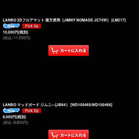
LANBO 3Dフロアマット 後方席用［JIMNY NOMADE JC74W］
[
LM217
]
10,000
円
(税別)
(
税込
:
11,000
円
)
LANBO マッドガード ジムニ―[JB64］
[
WD100465/WD100466
]
8,000
円
(税別)
(
税込
:
8,800
円
)