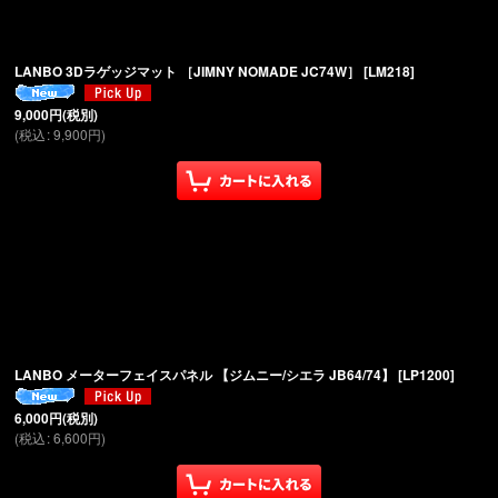
LANBO 3Dラゲッジマット ［JIMNY NOMADE JC74W］
[
LM218
]
9,000
円
(税別)
(
税込
:
9,900
円
)
LANBO メーターフェイスパネル 【ジムニー/シエラ JB64/74】
[
LP1200
]
6,000
円
(税別)
(
税込
:
6,600
円
)