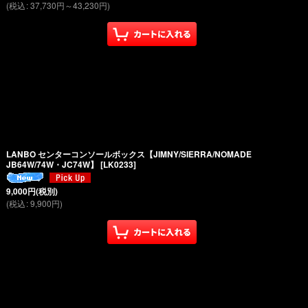
(
税込
:
37,730
円
～43,230
円
)
LANBO センターコンソールボックス【JIMNY/SIERRA/NOMADE
JB64W/74W・JC74W】
[
LK0233
]
9,000
円
(税別)
(
税込
:
9,900
円
)