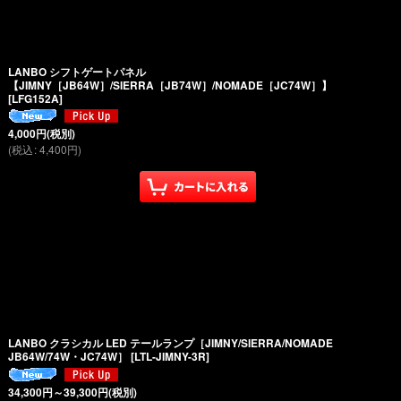
LANBO シフトゲートパネル
【JIMNY［JB64W］/SIERRA［JB74W］/NOMADE［JC74W］】
[
LFG152A
]
4,000
円
(税別)
(
税込
:
4,400
円
)
LANBO クラシカル LED テールランプ［JIMNY/SIERRA/NOMADE
JB64W/74W・JC74W］
[
LTL-JIMNY-3R
]
34,300
円
～39,300
円
(税別)