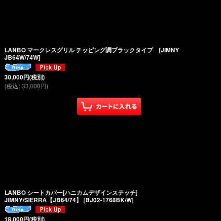
LANBO マークレスグリル チッピング調ブラックタイプ [JIMNY
JB64W/74W]
30,000
円
(税別)
(
税込
:
33,000
円
)
LANBO シートカバー[ハニカムデザインステッチ]
JIMNY/SIERRA【JB64/74】
[
BJ02-1768BK/W
]
18,000
円
(税別)