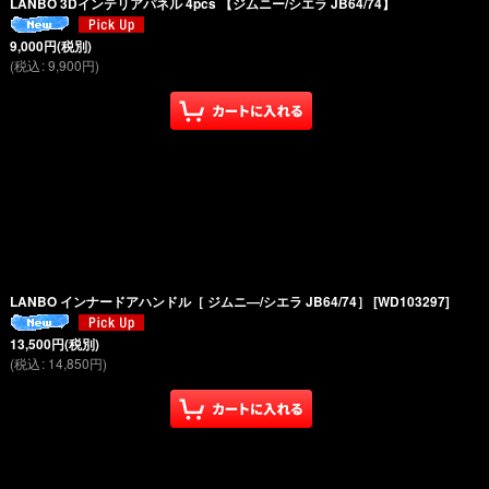
LANBO 3Dインテリアパネル 4pcs 【ジムニー/シエラ JB64/74】
9,000
円
(税別)
(
税込
:
9,900
円
)
LANBO インナードアハンドル［ ジムニ―/シエラ JB64/74］
[
WD103297
]
13,500
円
(税別)
(
税込
:
14,850
円
)