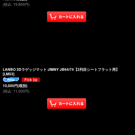
(
税込
:
19,800
円
)
LANBO 3Dラゲッジマット JIMNY JB64/74【2列目シートフラット用】
[
LM53
]
10,000
円
(税別)
(
税込
:
11,000
円
)