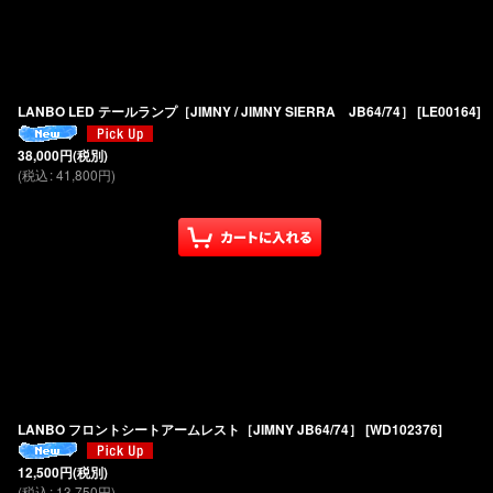
LANBO LED テールランプ［JIMNY / JIMNY SIERRA JB64/74］
[
LE00164
]
38,000
円
(税別)
(
税込
:
41,800
円
)
LANBO フロントシートアームレスト［JIMNY JB64/74］
[
WD102376
]
12,500
円
(税別)
(
税込
:
13,750
円
)