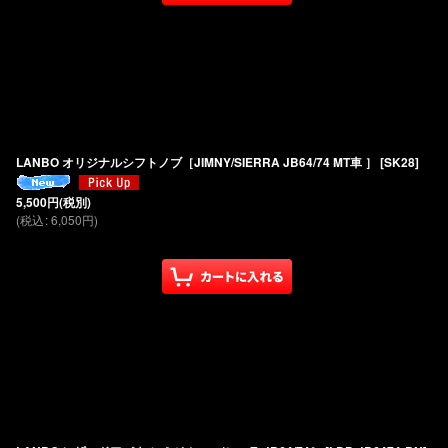
LANBO オリジナルシフトノブ［JIMNY/SIERRA JB64/74 MT車 ］
[
SK28
]
5,500
円
(税別)
(
税込
:
6,050
円
)