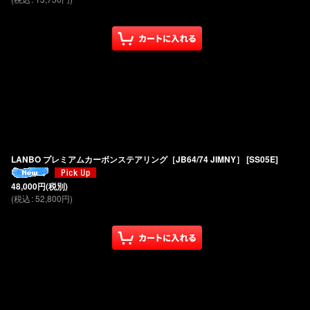
LANBO プレミアムカーボンステアリング［JB64/74 JIMNY］
[
SS05E
]
48,000
円
(税別)
(
税込
:
52,800
円
)