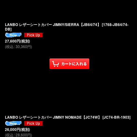
LANBO レザーシートカバー JIMNY/SIERRA【JB64/74】
[
1768-JB64/74-
DB
]
27,600
円
(税別)
(
税込
:
30,360
円
)
LANBO レザーシートカバー JIMNY NOMADE【JC74W】
[
JC74-BR-1903
]
26,000
円
(税別)
(
税込
:
28,600
円
)