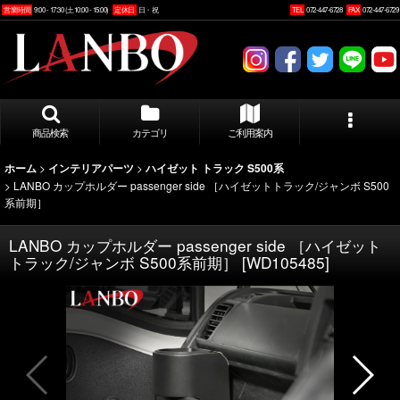
営業時間
9:00 - 17:30 (土10:00 - 15:00)
定休日
日・祝
TEL
072-447-6728
FAX
072-447-6729
商品検索
カテゴリ
ご利用案内
>
>
ホーム
インテリアパーツ
ハイゼット トラック S500系
>
LANBO カップホルダー passenger side ［ハイゼットトラック/ジャンボ S500
系前期］
LANBO カップホルダー passenger side ［ハイゼット
トラック/ジャンボ S500系前期］
[
WD105485
]