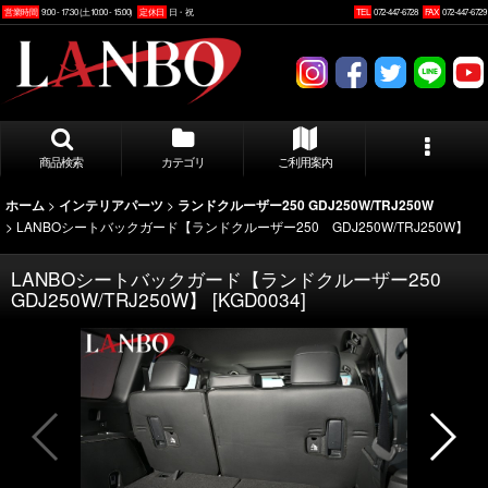
営業時間
9:00 - 17:30 (土10:00 - 15:00)
定休日
日・祝
TEL
072-447-6728
FAX
072-447-6729
商品検索
カテゴリ
ご利用案内
>
>
ホーム
インテリアパーツ
ランドクルーザー250 GDJ250W/TRJ250W
>
LANBOシートバックガード【ランドクルーザー250 GDJ250W/TRJ250W】
LANBOシートバックガード【ランドクルーザー250
GDJ250W/TRJ250W】
[
KGD0034
]