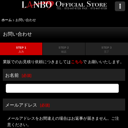
>
お問い合わせ
ホーム
お問い合わせ
STEP 1
STEP 2
STEP 3
入力
確認
完了
業販でのお見積り依頼につきましては
こちら
で お願いいたします。
お名前
[
必須
]
メールアドレス
[
必須
]
メールアドレスをお間違えの場合はお返事が届きません。ご注
意ください。