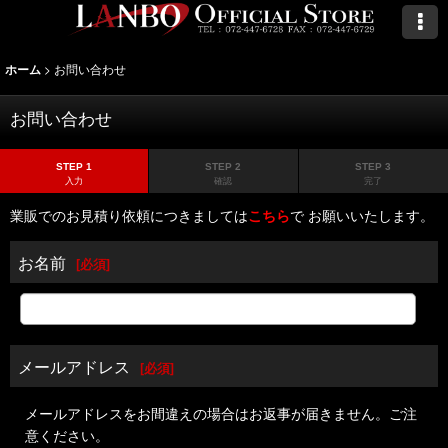
>
お問い合わせ
ホーム
お問い合わせ
STEP 1
STEP 2
STEP 3
入力
確認
完了
業販でのお見積り依頼につきましては
こちら
で お願いいたします。
お名前
[
必須
]
メールアドレス
[
必須
]
メールアドレスをお間違えの場合はお返事が届きません。ご注
意ください。