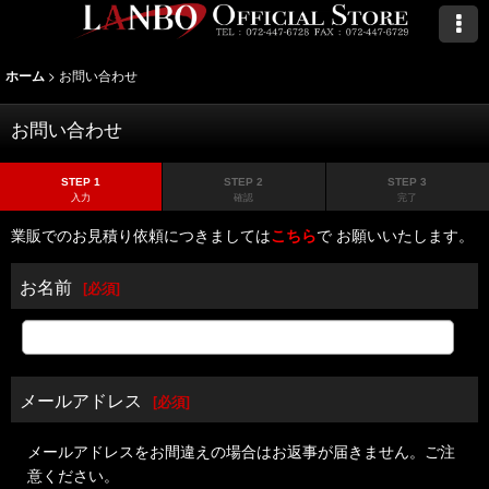
>
お問い合わせ
ホーム
お問い合わせ
STEP 1
STEP 2
STEP 3
入力
確認
完了
業販でのお見積り依頼につきましては
こちら
で お願いいたします。
お名前
[
必須
]
メールアドレス
[
必須
]
メールアドレスをお間違えの場合はお返事が届きません。ご注
意ください。