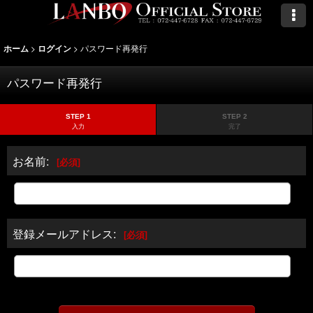
>
>
パスワード再発行
ホーム
ログイン
パスワード再発行
STEP 1
STEP 2
入力
完了
お名前
:
[
必須
]
登録メールアドレス
:
[
必須
]