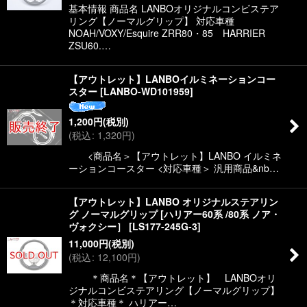
基本情報 商品名 LANBOオリジナルコンビステア
リング【ノーマルグリップ】 対応車種
NOAH/VOXY/Esquire ZRR80・85 HARRIER
ZSU60.…
【アウトレット】LANBOイルミネーションコー
スター
[
LANBO-WD101959
]
1,200
円
(税別)
(
税込
:
1,320
円
)
<商品名＞【アウトレット】LANBO イルミネ
ーションコースター <対応車種＞ 汎用商品&nb…
【アウトレット】LANBO オリジナルステアリン
グ ノーマルグリップ [ハリアー60系 /80系 ノア・
ヴォクシー］
[
LS177-245G-3
]
11,000
円
(税別)
(
税込
:
12,100
円
)
＊商品名＊【アウトレット】 LANBOオリ
ジナルコンビステアリング【ノーマルグリップ】
＊対応車種＊ ハリアー…