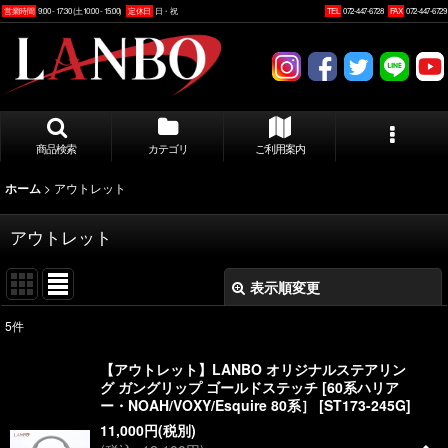
営業時間
9:00 - 17:30 (土10:00 - 15:00)
定休日
日・祝
TEL
072-447-6728
FAX
072-447-6729
商品検索
カテゴリ
ご利用案内
>
アウトレット
ホーム
アウトレット
表示順変更
閉じる
5
件
表示数
:
【アウトレット】LANBO オリジナルステアリン
グ ガングリップ ゴールドステッチ [60系ハリア
並び順
:
ー・NOAH/VOXY/Esquire 80系］
[
ST173-245G
]
11,000
円
(税別)