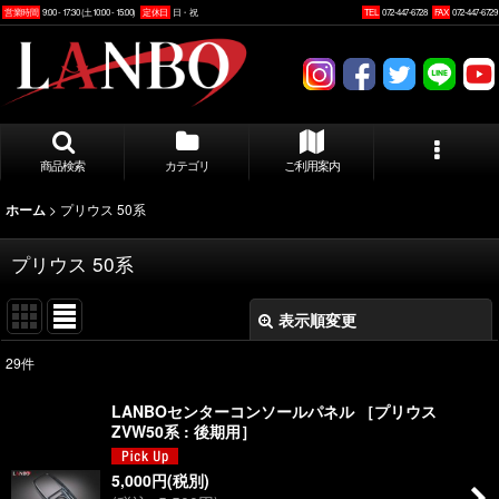
営業時間
9:00 - 17:30 (土10:00 - 15:00)
定休日
日・祝
TEL
072-447-6728
FAX
072-447-6729
商品検索
カテゴリ
ご利用案内
>
プリウス 50系
ホーム
プリウス 50系
表示順変更
閉じる
29
件
表示数
:
LANBOセンターコンソールパネル ［プリウス
ZVW50系 : 後期用］
並び順
:
5,000
円
(税別)