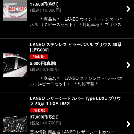
17,600
円
(税別)
(
税込
:
19,360
円
)
＊商品名＊ LANBO ウインドーアンダーパ
ネル （７ピースセット） ＊対応車種＊ プリウス
…
LANBO ステンレス ピラーパネル プリウス 50系
[
LFG006
]
5,600
円
(税別)
(
税込
:
6,160
円
)
＊商品名＊ LANBO ステンレス ピラーパネ
ル （4ピースセット） ＊対応車種＊…
LANBO レザーシートカバー Type LUXE プリウ
ス 50系
[
LUXE-1552
]
37,000
円
(税別)
(
税込
:
40,700
円
)
基本情報 商品名 LANBO レザーシートカバー