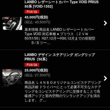
LANBO レザーシートカバー Type VOID PRIUS
50系
[
VOID-1552
]
45,000
円
(税別)
(
税込
:
49,500
円
)
基本情報 商品名 LANBO レザーシートカバー
Type VOID 対応車種 ● プリウス ［ＺＶＷ
50/51/55］H27.12月〜H30.12月までの前期型
S / S ツー…
LANBO デザイン ステアリング ガングリップ
PRIUS［50系］
25,000
円
(税別)
(
税込
:
27,500
円
)
商品名 ＬＡＮＢＯオリジナルコンビステアリング
商品詳細 ドライバーにとって必要不可欠なステア
リングをコンビステアリングに交換することで高
級感アップと室内空間のワンランクアップを演出
します。 グ…