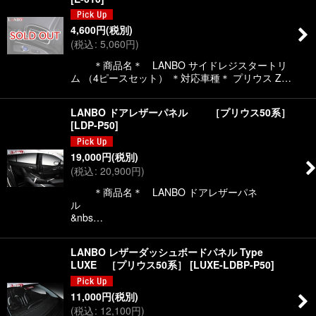
4,600
円
(税別)
(
税込
:
5,060
円
)
＊商品名＊ LANBO サイドレジスタートリ
ム （4ピースセット） ＊対応車種＊ プリウス Z…
LANBO ドアレザーパネル ［プリウス50系］
[
LDP-P50
]
19,000
円
(税別)
(
税込
:
20,900
円
)
＊商品名＊ LANBO ドアレザーパネ
ル
&nbs…
LANBO レザーダッシュボードパネル Type
LUXE ［プリウス50系］
[
LUXE-LDBP-P50
]
11,000
円
(税別)
(
税込
:
12,100
円
)