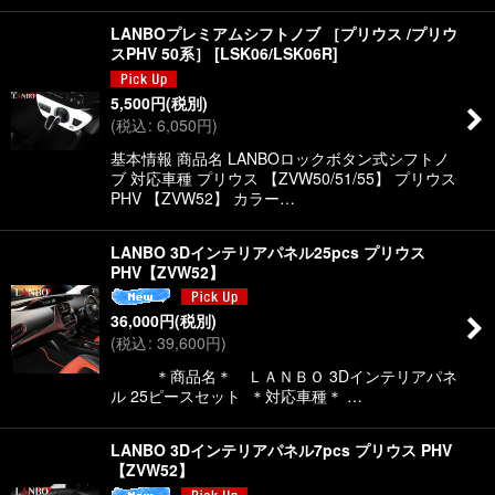
LANBOプレミアムシフトノブ ［プリウス /プリウ
スPHV 50系］
[
LSK06/LSK06R
]
5,500
円
(税別)
(
税込
:
6,050
円
)
基本情報 商品名 LANBOロックボタン式シフトノ
ブ 対応車種 プリウス 【ZVW50/51/55】 プリウス
PHV 【ZVW52】 カラー…
LANBO 3Dインテリアパネル25pcs プリウス
PHV【ZVW52】
36,000
円
(税別)
(
税込
:
39,600
円
)
＊商品名＊ ＬＡＮＢＯ 3Dインテリアパネ
ル 25ピースセット ＊対応車種＊ …
LANBO 3Dインテリアパネル7pcs プリウス PHV
【ZVW52】