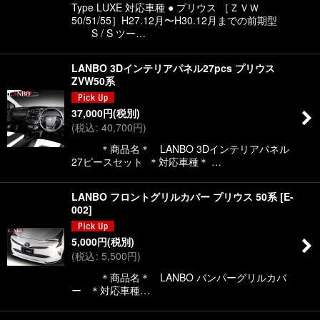
Type LUXE 対応車種 ● プリウス ［ＺＶＷ
50/51/55］H27.12月〜H30.12月までの前期型
S / S ツー…
LANBO 3Dインテリアパネル27pcs プリウス
ZVW50系
37,000
円
(税別)
(
税込
:
40,700
円
)
＊商品名＊ LANBO 3Dインテリアパネル
27ピースセット ＊対応車種＊ …
LANBO フロントグリルカバー プリウス 50系
[
E-
002
]
5,000
円
(税別)
(
税込
:
5,500
円
)
＊商品名＊ LANBO バンパーグリルカバ
ー ＊対応車種…