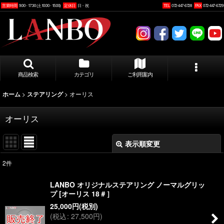
営業時間
9:00 - 17:30 (土10:00 - 15:00)
定休日
日・祝
TEL
072-447-6728
FAX
072-447-6729
商品検索
カテゴリ
ご利用案内
>
>
オーリス
ホーム
ステアリング
オーリス
表示順変更
閉じる
2
件
表示数
:
LANBO オリジナルステアリング ノーマルグリッ
プ [オーリス 18＃］
並び順
:
25,000
円
(税別)
(
税込
:
27,500
円
)