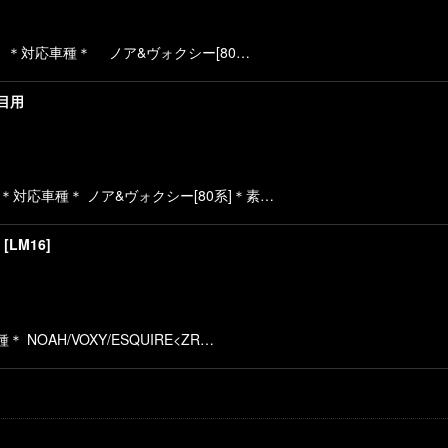
絞り込む
 ＊対応車種＊ ノア&ヴォクシー[80…
列目用
対応車種＊ ノア&ヴォクシー[80系]＊素…
[
LM16
]
OAH/VOXY/ESQUIRE<ZR…