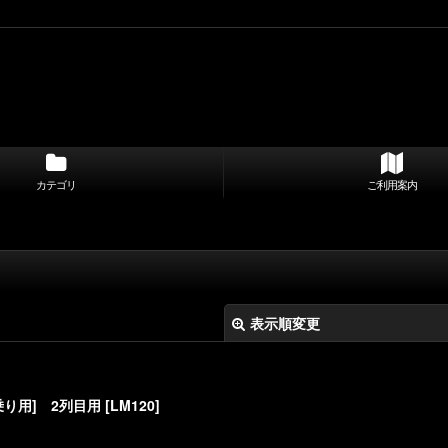
カテゴリ
ご利用案内
表示順変更
人乗り用] 2列目用
[
LM120
]