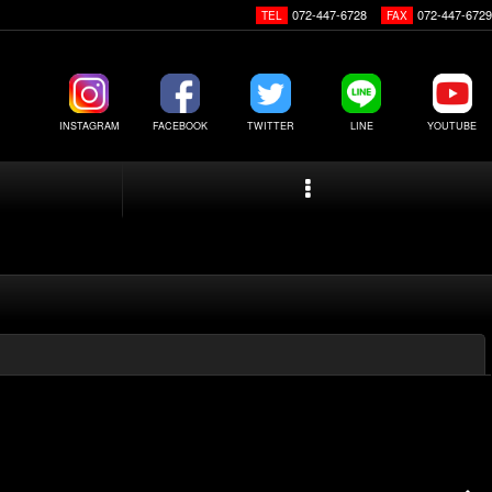
072-447-6728
072-447-6729
TEL
FAX
INSTAGRAM
FACEBOOK
TWITTER
LINE
YOUTUBE
閉じる