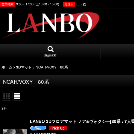
9:00 - 17:30 (土10:00 - 15:00)
日・祝
営業時間
定休日
商品検索
>
>
NOAH/VOXY 80系
ホーム
3Dマット
NOAH/VOXY 80系
3
件
表示数
:
LANBO 3Dフロアマット ノア&ヴォクシー[80系 : 7
並び順
: