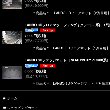
9,000
円
(税別)
(
税込
:
9,900
円
)
＊商品名＊ LANBO 3Dフロアマット【2列目用】
LANBO 3Dフロアマット ノア&ヴォクシー[80系] 1
7,000
円
(税別)
(
税込
:
7,700
円
)
＊商品名＊ LANBO 3Dフロアマット【1列目用】＊
LANBO 3Dラゲッジマット ［NOAH/VOXY ZRR80系］
8,000
円
(税別)
(
税込
:
8,800
円
)
＊商品名＊ LANBO 3Dラゲッジマット ＊対応車種＊ N
ホーム
ショッピングカート