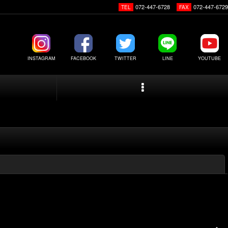
072-447-6728
072-447-6729
TEL
FAX
INSTAGRAM
FACEBOOK
TWITTER
LINE
YOUTUBE
閉じる