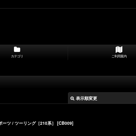
カテゴリ
ご利用案内
表示順変更
ーツ / ツーリング［210系］
[
CB009
]