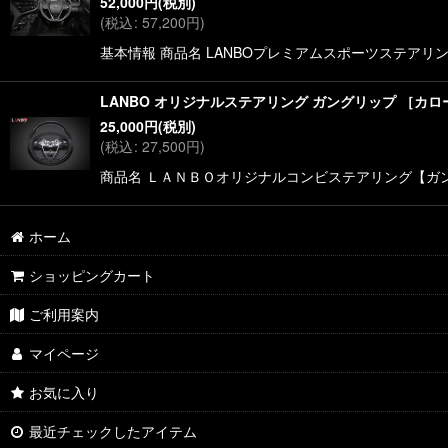
52,000
円
(税別)
(
税込
:
57,200
円
)
基本情報 商品名 LANBOプレミアムスポーツステアリング 対
LANBO オリジナルステアリング ガングリップ ［カローラ
25,000
円
(税別)
(
税込
:
27,500
円
)
商品名 ＬＡＮＢＯオリジナルコンビステアリング【ガ
ホーム
ショッピングカート
ご利用案内
マイページ
お気に入り
最近チェックしたアイテム