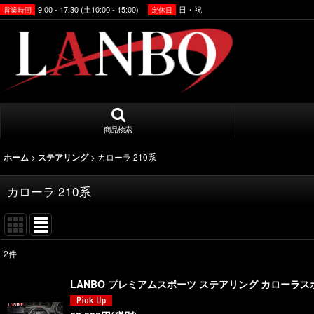
9:00 - 17:30 (土10:00 - 15:00)
日・祝
営業時間
定休日
商品検索
>
>
カローラ 210系
ホーム
ステアリング
カローラ 210系
2
件
表示数
:
LANBO プレミアムスポーツ ステアリング カローラスポ
並び順
: