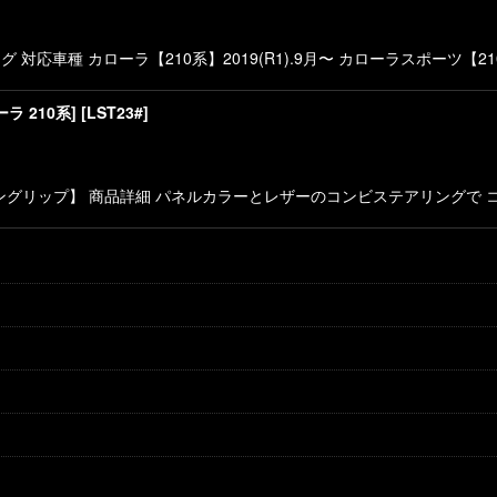
絞り込む
応車種 カローラ【210系】2019(R1).9月〜 カローラスポーツ【210系
 210系]
[
LST23#
]
ングリップ】 商品詳細 パネルカラーとレザーのコンビステアリングで 