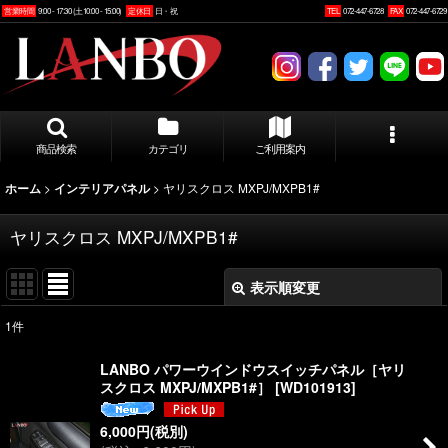
営業時間
9:00 - 17:30 (土10:00 - 15:00)
定休日
日・祝
TEL
072-447-6728
FAX
072-447-6729
商品検索
カテゴリ
ご利用案内
>
>
ヤリスクロス MXPJ/MXPB1#
ホーム
インテリアパネル
ヤリスクロス MXPJ/MXPB1#
表示順変更
閉じる
1
件
表示数
:
LANBO パワーウインドウスイッチパネル［ヤリ
スクロス MXPJ/MXPB1#］
[
WD101913
]
並び順
:
6,000
円
(税別)