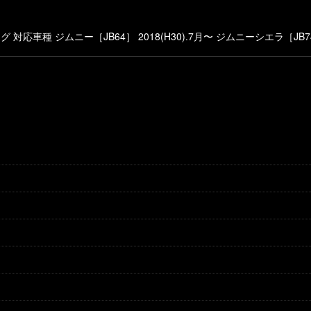
絞り込む
車種 ジムニー［JB64］ 2018(H30).7月〜 ジムニーシエラ［JB74］ 