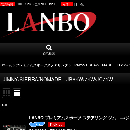
9:00 - 17:30 (土10:00 - 15:00)
日・祝
営業時間
定休日
商品検索
>
>
JIMNY/SIERRA/NOMADE JB64W/
ホーム
プレミアムスポーツステアリング
JIMNY/SIERRA/NOMADE JB64W/74W/JC74W
1
件
表示数
:
LANBO プレミアムスポーツ ステアリング ジムニ―/ジ
並び順
: