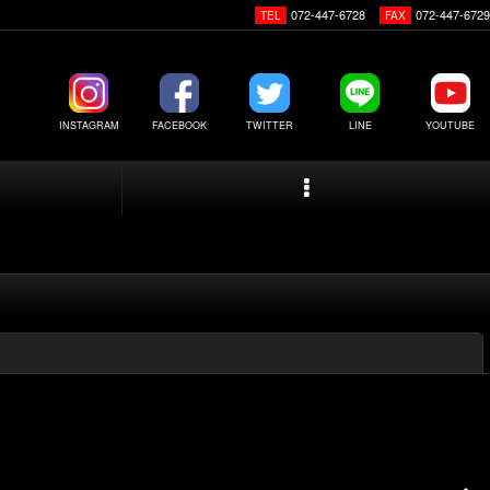
072-447-6728
072-447-6729
TEL
FAX
INSTAGRAM
FACEBOOK
TWITTER
LINE
YOUTUBE
閉じる