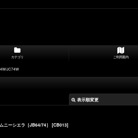
カテゴリ
ご利用案内
74W/JC74W
表示順変更
ムニーシエラ［JB64/74］
[
CB013
]