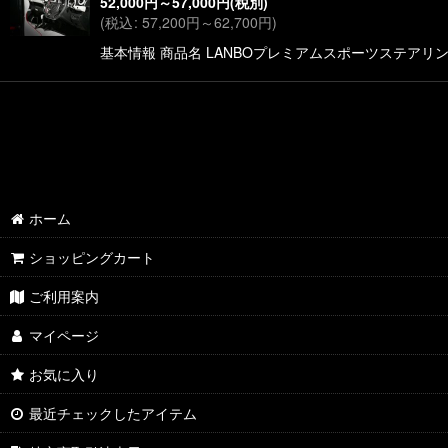
52,000
円
～57,000
円
(税別)
(
税込
:
57,200
円
～62,700
円
)
基本情報 商品名 LANBOプレミアムスポーツステアリング 対応
ホーム
ショッピングカート
ご利用案内
マイページ
お気に入り
最近チェックしたアイテム