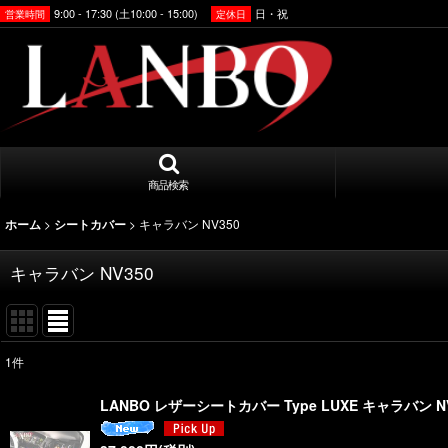
9:00 - 17:30 (土10:00 - 15:00)
日・祝
営業時間
定休日
商品検索
>
>
キャラバン NV350
ホーム
シートカバー
キャラバン NV350
1
件
表示数
:
LANBO レザーシートカバー Type LUXE キャラバン N
並び順
: