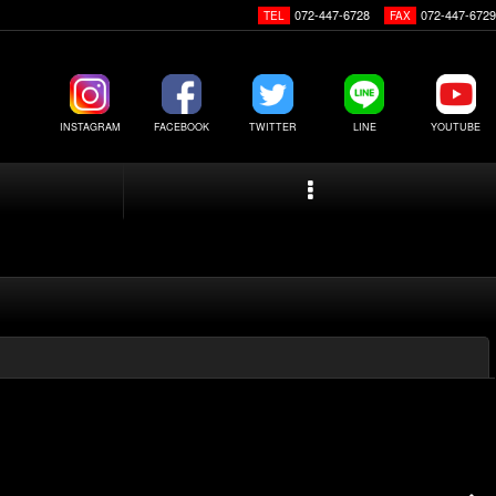
072-447-6728
072-447-6729
TEL
FAX
INSTAGRAM
FACEBOOK
TWITTER
LINE
YOUTUBE
閉じる