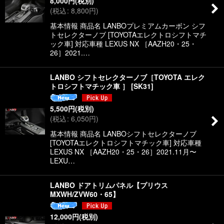
8,000
円
(税別)
絞り込む
(
税込
:
8,800
円
)
基本情報 商品名 LANBOプレミアムカーボン シフ
トセレクターノブ [TOYOTAエレクトロシフトマチ
ック車] 対応車種 LEXUS NX ［AAZH20・25・
26］2021.…
LANBO シフトセレクターノブ［TOYOTA エレク
トロシフトマチック車 ］
[
SK31
]
5,500
円
(税別)
(
税込
:
6,050
円
)
基本情報 商品名 LANBOシフトセレクターノブ
[TOYOTAエレクトロシフトマチック車] 対応車種
LEXUS NX ［AAZH20・25・26］2021.11月〜
LEXU…
LANBO ドアトリムパネル【プリウス
MXWH/ZVW60・65】
12,000
円
(税別)