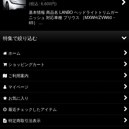
(
税込
:
6,600
円
)
基本情報 商品名 LANBO ヘッドライトトリムガー
ニッシュ 対応車種 プリウス ［MXWH/ZVW60・
65］ …
特集で絞り込む
ホーム
アルファード／ヴェルファイア 40系
ショッピングカート
ハリアー 80系
ご利用案内
ハリアー60系
マイページ
ハイエース 200系
お気に入り
プリウス 60系
最近チェックしたアイテム
プリウス 50系
特定商取引法表示
ランドクルーザー 300系