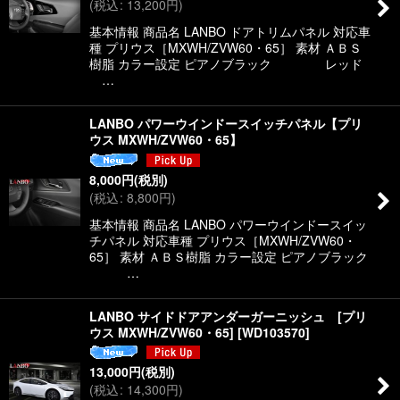
(
税込
:
13,200
円
)
基本情報 商品名 LANBO ドアトリムパネル 対応車
種 プリウス［MXWH/ZVW60・65］ 素材 ＡＢＳ
樹脂 カラー設定 ピアノブラック レッド
…
LANBO パワーウインドースイッチパネル【プリ
ウス MXWH/ZVW60・65】
8,000
円
(税別)
(
税込
:
8,800
円
)
基本情報 商品名 LANBO パワーウインドースイッ
チパネル 対応車種 プリウス［MXWH/ZVW60・
65］ 素材 ＡＢＳ樹脂 カラー設定 ピアノブラック
…
LANBO サイドドアアンダーガーニッシュ [プリ
ウス MXWH/ZVW60・65]
[
WD103570
]
13,000
円
(税別)
(
税込
:
14,300
円
)