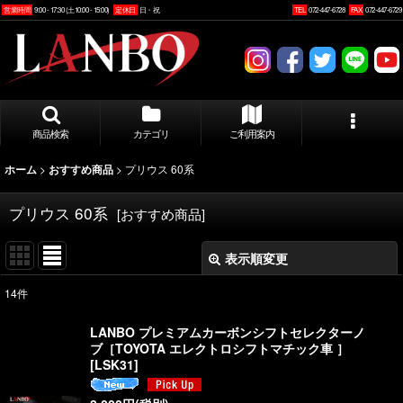
営業時間
9:00 - 17:30 (土10:00 - 15:00)
定休日
日・祝
TEL
072-447-6728
FAX
072-447-6729
商品検索
カテゴリ
ご利用案内
>
>
プリウス 60系
ホーム
おすすめ商品
プリウス 60系
[
おすすめ商品
]
表示順変更
閉じる
14
件
表示数
:
LANBO プレミアムカーボンシフトセレクターノ
ブ［TOYOTA エレクトロシフトマチック車 ］
並び順
:
[
LSK31
]