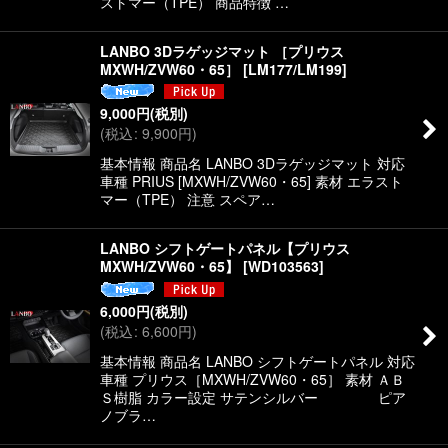
ストマー（TPE） 商品特徴 …
LANBO 3Dラゲッジマット ［プリウス
MXWH/ZVW60・65］
[
LM177/LM199
]
9,000
円
(税別)
(
税込
:
9,900
円
)
基本情報 商品名 LANBO 3Dラゲッジマット 対応
車種 PRIUS [MXWH/ZVW60・65] 素材 エラスト
マー（TPE） 注意 スペア…
LANBO シフトゲートパネル【プリウス
MXWH/ZVW60・65】
[
WD103563
]
6,000
円
(税別)
(
税込
:
6,600
円
)
基本情報 商品名 LANBO シフトゲートパネル 対応
車種 プリウス［MXWH/ZVW60・65］ 素材 ＡＢ
Ｓ樹脂 カラー設定 サテンシルバー ピア
ノブラ…