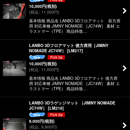
10,000
円
(税別)
(
税込
:
11,000
円
)
絞り込む
基本情報 商品名 LANBO 3Dフロアマット 前方席
用 対応車種 JIMNY NOMADE ［JC74W］ 素材 エ
ラストマー（TPE） 商品特徴…
LANBO 3Dフロアマット 後方席用［JIMNY
NOMADE JC74W］
[
LM217
]
10,000
円
(税別)
(
税込
:
11,000
円
)
基本情報 商品名 LANBO 3Dフロアマット 後方席
用 対応車種 JIMNY NOMADE ［JC74W］ 素材 エ
ラストマー（TPE） 商品特徴…
LANBO 3Dラゲッジマット ［JIMNY NOMADE
JC74W］
[
LM218
]
9,000
円
(税別)
(
税込
:
9,900
円
)