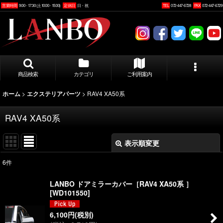
営業時間
9:00 - 17:30 (土10:00 - 15:00)
定休日
日・祝
TEL
072-447-6728
FAX
072-447-6729
商品検索
カテゴリ
ご利用案内
>
>
RAV4 XA50系
ホーム
エクステリアパーツ
RAV4 XA50系
表示順変更
閉じる
6
件
表示数
:
LANBO ドアミラーカバー［RAV4 XA50系 ］
[
WD101550
]
並び順
:
6,100
円
(税別)