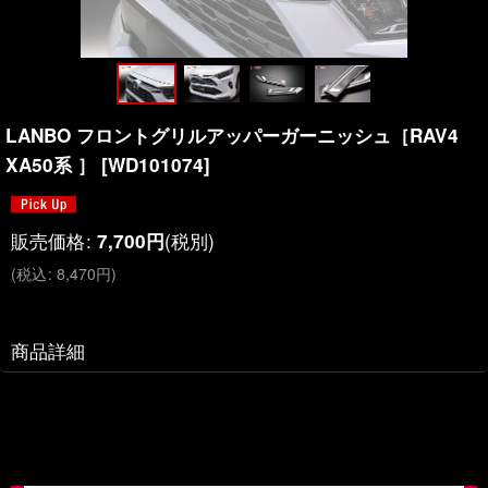
LANBO フロントグリルアッパーガーニッシュ［RAV4
XA50系 ］
[
WD101074
]
販売価格
:
(税別)
7,700
円
(
税込
:
8,470
円
)
商品詳細