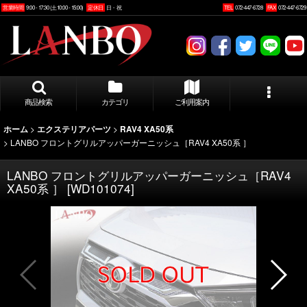
営業時間
9:00 - 17:30 (土10:00 - 15:00)
定休日
日・祝
TEL
072-447-6728
FAX
072-447-6729
商品検索
カテゴリ
ご利用案内
>
>
ホーム
エクステリアパーツ
RAV4 XA50系
>
LANBO フロントグリルアッパーガーニッシュ［RAV4 XA50系 ］
LANBO フロントグリルアッパーガーニッシュ［RAV4
XA50系 ］
[
WD101074
]