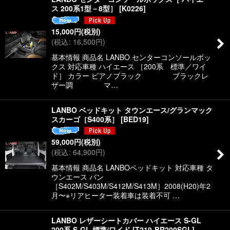
ス 200系1型－8型］
[
K0226
]
15,000
円
(税別)
(
税込
:
16,500
円
)
基本情報 商品名 LANBO センターコンソールボッ
クス 対応車種 ハイエース ［200系 標準／ワイ
ド］ カラー ピアノブラック ブラックレ
ザー調 マ…
LANBO ベッドキット タウンエース/グランマック
スカーゴ［S400系］
[
BED19
]
59,000
円
(税別)
(
税込
:
64,900
円
)
基本情報 商品名 LANBOベッドキット 対応車種 タ
ウンエース バン
［S402M/S403M/S412M/S413M］2008(H20)年2
月〜※リアヒーター装着車は装着不可 …
LANBO レザーシートカバー ハイエース S-GL
200系 S-GL 標準/ワイド
[
T219-BR200SGL
]