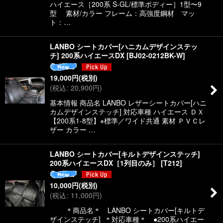
ハイエース［200系 S-GL/標準ボディー］1型〜9
型 素材/カラー フレーム：高強度鋼材 マッ
ト：…
LANBO シートカバー[ハニカムデザインステッ
チ] 200系ハイエースDX
[
BJ02-0212BK-W
]
19,000
円
(税別)
(
税込
:
20,900
円
)
基本情報 商品名 LANBO レザーシートカバー[ハニ
カムデザインステッチ] 対応車種 ハイエース ＤＸ
【200系1-8型】※標準／ワイド共通 素材 ＰＶＣレ
ザー カラー …
LANBO シートカバー[キルトデザインステッチ]
200系ハイエースDX［1列目のみ］
[
T212
]
10,000
円
(税別)
(
税込
:
11,000
円
)
＊商品名＊ LANBO シートカバー[キルトデ
ザインステッチ] ＊対応車種＊ ●200系ハイエー