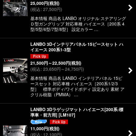
25,000
円
(税別)
(
税込
:
27,500
円
)
基本情報 商品名 LANBO オリジナル ステアリング
Ｄ型ガングリップ 対応車種 ハイエース［200系 4
型/5型/6型/7型/8型］ 設定カラー …
LANBO 3Dインテリアパネル 15ピースセット ハ
イエース 200系1-3型
21,500
円
～22,500
円
(税別)
(
税込
:
23,650
円
～24,750
円
)
基本情報 商品名 LANBO インテリアパネル 15ピ
ースセット 対応車種 ハイエース［200系1/2/3
型］ 標準ボディ/ワイドボディ 設定あり 素材 ア
クリル樹脂（PMMA） …
LANBO 3Dラゲッジマット ハイエース[200系:標
準車・前方用]
[
LM107
]
11,000
円
(税別)
(
税込
:
12,100
円
)