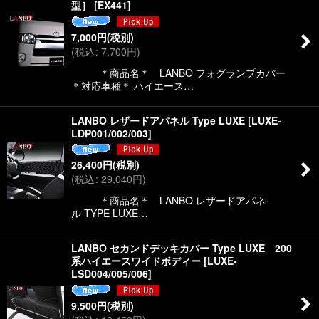
型］
[
EX441
]
7,000
円
(税別)
(
税込
:
7,700
円
)
＊商品名＊ LANBO フォグランプカバー
＊対応車種＊ ハイエース…
LANBO レザードアパネル Type LUXE
[
LUXE-
LDP001/002/003
]
26,400
円
(税別)
(
税込
:
29,040
円
)
＊商品名＊ LANBO レザードアパネ
ル TYPE LUXE…
LANBO セカンドデッキカバー Type LUXE 200
系ハイエースワイドボディー
[
LUXE-
LSD004/005/006
]
9,500
円
(税別)