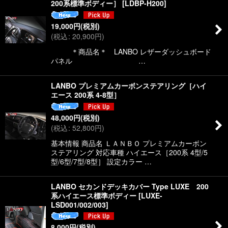
200系標準ボディー］
[
LDBP-H200
]
19,000
円
(税別)
(
税込
:
20,900
円
)
＊商品名＊ LANBO レザーダッシュボード
パネル …
LANBO プレミアムカーボンステアリング［ハイ
エース 200系 4-8型］
48,000
円
(税別)
(
税込
:
52,800
円
)
基本情報 商品名 ＬＡＮＢＯ プレミアムカーボン
ステアリング 対応車種 ハイエース［200系 4型/5
型/6型/7型/8型］ 設定カラー …
LANBO セカンドデッキカバー Type LUXE 200
系ハイエース標準ボディー
[
LUXE-
LSD001/002/003
]
8,000
円
(税別)