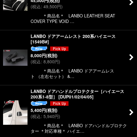
45,000
円
(税別)
(
税込
:
49,500
円
)
＊商品名＊ LANBO LEATHER SEAT
COVER TYPE VOID …
LANBO ドアアームレスト 200系ハイエース
[
1549B#
]
8,000
円
(税別)
(
税込
:
8,800
円
)
＊商品名＊ LANBO ドアアームレス
ト （左右セット） &…
LANBO ドアハンドルプロテクター［ハイエース
200系1-8型］
[
DUP01/02/04/05
]
5,400
円
(税別)
(
税込
:
5,940
円
)
＊商品名＊ LANBO ドアハンドルプロテク
ター ＊対応車種＊ ハイエ…