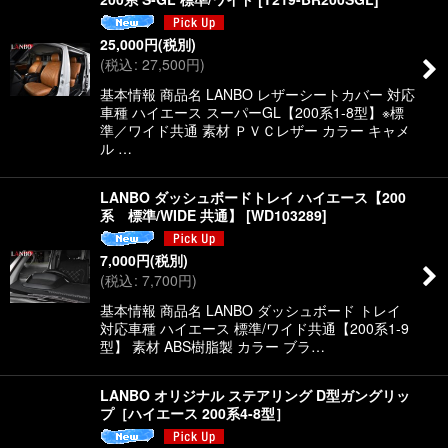
25,000
円
(税別)
(
税込
:
27,500
円
)
基本情報 商品名 LANBO レザーシートカバー 対応
車種 ハイエース スーパーGL【200系1-8型】※標
準／ワイド共通 素材 ＰＶＣレザー カラー キャメ
ル …
LANBO ダッシュボードトレイ ハイエース【200
系 標準/WIDE 共通】
[
WD103289
]
7,000
円
(税別)
(
税込
:
7,700
円
)
基本情報 商品名 LANBO ダッシュボード トレイ
対応車種 ハイエース 標準/ワイド共通【200系1-9
型】 素材 ABS樹脂製 カラー ブラ…
LANBO オリジナル ステアリング D型ガングリッ
プ［ハイエース 200系4-8型］