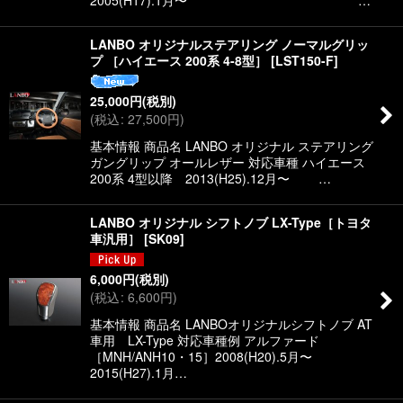
2005(H17).1月〜 …
LANBO オリジナルステアリング ノーマルグリッ
プ ［ハイエース 200系 4-8型］
[
LST150-F
]
25,000
円
(税別)
(
税込
:
27,500
円
)
基本情報 商品名 LANBO オリジナル ステアリング
ガングリップ オールレザー 対応車種 ハイエース
200系 4型以降 2013(H25).12月〜 …
LANBO オリジナル シフトノブ LX-Type［トヨタ
車汎用］
[
SK09
]
6,000
円
(税別)
(
税込
:
6,600
円
)
基本情報 商品名 LANBOオリジナルシフトノブ AT
車用 LX-Type 対応車種例 アルファード
［MNH/ANH10・15］2008(H20).5月〜
2015(H27).1月…