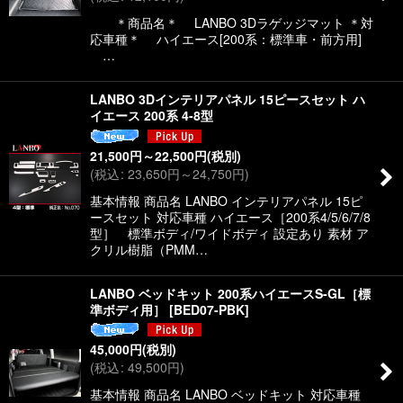
＊商品名＊ LANBO 3Dラゲッジマット ＊対
応車種＊ ハイエース[200系：標準車・前方用]
…
LANBO 3Dインテリアパネル 15ピースセット ハ
イエース 200系 4-8型
21,500
円
～22,500
円
(税別)
(
税込
:
23,650
円
～24,750
円
)
基本情報 商品名 LANBO インテリアパネル 15ピ
ースセット 対応車種 ハイエース［200系4/5/6/7/8
型］ 標準ボディ/ワイドボディ 設定あり 素材 ア
クリル樹脂（PMM…
LANBO ベッドキット 200系ハイエースS-GL［標
準ボディ用］
[
BED07-PBK
]
45,000
円
(税別)
(
税込
:
49,500
円
)
基本情報 商品名 LANBO ベッドキット 対応車種