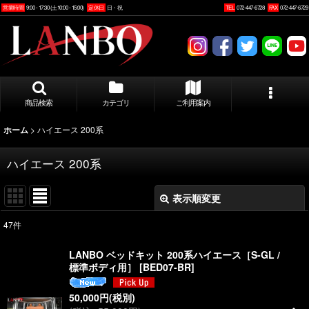
営業時間
9:00 - 17:30 (土10:00 - 15:00)
定休日
日・祝
TEL
072-447-6728
FAX
072-447-6729
商品検索
カテゴリ
ご利用案内
>
ハイエース 200系
ホーム
ハイエース 200系
表示順変更
閉じる
47
件
表示数
:
LANBO ベッドキット 200系ハイエース［S-GL /
標準ボディ用］
[
BED07-BR
]
並び順
:
50,000
円
(税別)