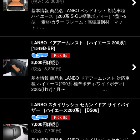
(
税込
:
55,000
円
)
絞り込む
基本情報 商品名 LANBO ベッドキット 対応車種
ハイエース［200系 S-GL/標準ボディー］1型〜9
型 素材/カラー フレーム：高強度鋼材 マッ
ト：…
LANBO ドアアームレスト ［ハイエース 200系］
[
1549B-BR
]
8,000
円
(税別)
(
税込
:
8,800
円
)
基本情報 商品名 LANBO ドアアームレスト 対応車
種 ハイエース(200系 標準ボディ/ワイドボディ)
2005(H17).1月〜 …
LANBO スタイリッシュ セカンドドア サイドバイ
ザー ［ハイエース200系］
[
DS08
]
7,000
円
(税別)
(
税込
:
7,700
円
)
基本情報 商品名 LANBO スタイリッシュセカンド