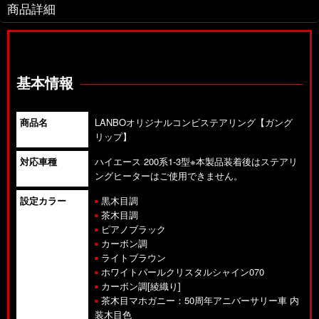
商品詳細
基本情報
商品名
LANBOオリジナルコンビステアリング【ガング
リップ】
対応車種
ハイエース 200系1-3型
※本製品装着後はステアリ
ングヒーターはご使用できません。
設定カラー
黒木目調
茶木目調
ピアノブラック
カーボン調
ライトブラウン
ホワイトパールクリスタルシャイン070
カーボン調[綾織り]
茶木目マホガニー：50周年アニバーサリー車 内
装木目色