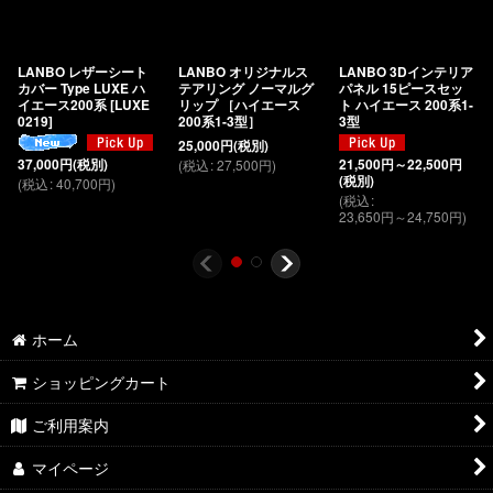
LANBO レザーシート
LANBO オリジナルス
LANBO 3Dインテリア
カバー Type LUXE ハ
テアリング ノーマルグ
パネル 15ピースセッ
イエース200系
[
LUXE
リップ ［ハイエース
ト ハイエース 200系1-
0219
]
200系1-3型］
3型
25,000
円
(税別)
(
税込
:
27,500
円
)
37,000
円
(税別)
21,500
円
～22,500
円
(税別)
(
税込
:
40,700
円
)
(
税込
:
23,650
円
～24,750
円
)
ホーム
ショッピングカート
ご利用案内
マイページ