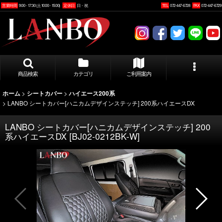
営業時間
9:00 - 17:30 (土10:00 - 15:00)
定休日
日・祝
TEL
072-447-6728
FAX
072-447-6729
商品検索
カテゴリ
ご利用案内
>
>
ホーム
シートカバー
ハイエース200系
>
LANBO シートカバー[ハニカムデザインステッチ] 200系ハイエースDX
LANBO シートカバー[ハニカムデザインステッチ] 200
系ハイエースDX
[
BJ02-0212BK-W
]