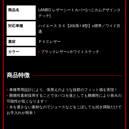
商品名
LANBO レザーシートカバー[ハニカムデザインス
テッチ]
対応車種
ハイエース ＤＸ【200系1-8型】※標準／ワイド共
通
素材
ＰＶＣレザー
カラー
ブラックレザー×ホワイトステッチ
商品特徴
車種専用設計により、張替えのような抜群のフィット感を実現！
難燃性素材採用することでタバコを落としても難燃性により発火の
可能性が低くなります！
水を通さない素材なのでジュースなどをこぼしても拭き掃除だけで
お手入れが簡単！