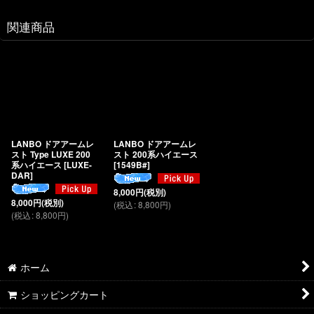
関連商品
LANBO ドアアームレ
LANBO ドアアームレ
スト Type LUXE 200
スト 200系ハイエース
系ハイエース
[
LUXE-
[
1549B#
]
DAR
]
8,000
円
(税別)
8,000
円
(税別)
(
税込
:
8,800
円
)
(
税込
:
8,800
円
)
ホーム
ショッピングカート