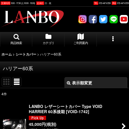
営業時間
9:00 - 17:30 (土10:00 - 15:00)
定休日
日・祝
TEL
072-447-6728
FAX
072-447-6729
商品検索
カテゴリ
ご利用案内
>
>
ハリアー60系
ホーム
シートカバー
ハリアー60系
表示順変更
閉じる
4
件
表示数
:
LANBO レザーシートカバー Type VOID
HARRIER 60系後期
[
VOID-1742
]
並び順
:
45,000
円
(税別)