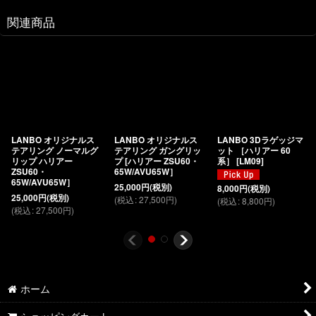
関連商品
LANBO オリジナルス
LANBO オリジナルス
LANBO 3Dラゲッジマ
テアリング ノーマルグ
テアリング ガングリッ
ット ［ハリアー 60
リップ ハリアー
プ [ハリアー ZSU60・
系］
[
LM09
]
ZSU60・
65W/AVU65W］
65W/AVU65W］
25,000
円
(税別)
8,000
円
(税別)
25,000
円
(税別)
(
税込
:
27,500
円
)
(
税込
:
8,800
円
)
(
税込
:
27,500
円
)
ホーム