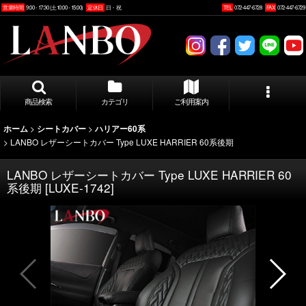
営業時間
9:00 - 17:30 (土10:00 - 15:00)
定休日
日・祝
TEL
072-447-6728
FAX
072-447-6729
商品検索
カテゴリ
ご利用案内
>
>
ホーム
シートカバー
ハリアー60系
>
LANBO レザーシートカバー Type LUXE HARRIER 60系後期
LANBO レザーシートカバー Type LUXE HARRIER 60
系後期
[
LUXE-1742
]