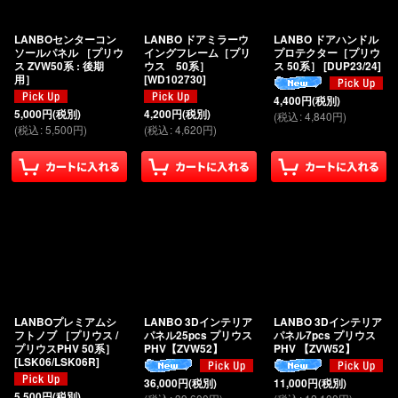
絞り込む
LANBOセンターコン
LANBO ドアミラーウ
LANBO ドアハンドル
ソールパネル ［プリウ
イングフレーム［プリ
プロテクター［プリウ
ス ZVW50系 : 後期
ウス 50系］
ス 50系］
[
DUP23/24
]
用］
[
WD102730
]
4,400
円
(税別)
5,000
円
(税別)
4,200
円
(税別)
(
税込
:
4,840
円
)
(
税込
:
5,500
円
)
(
税込
:
4,620
円
)
LANBOプレミアムシ
LANBO 3Dインテリア
LANBO 3Dインテリア
フトノブ ［プリウス /
パネル25pcs プリウス
パネル7pcs プリウス
プリウスPHV 50系］
PHV【ZVW52】
PHV 【ZVW52】
[
LSK06/LSK06R
]
36,000
円
(税別)
11,000
円
(税別)
5,500
円
(税別)