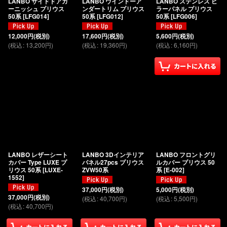
LANBO サイドドアガ
LANBO ウインドーア
LANBO ステンレス ピ
ーニッシュ プリウス
ンダートリム プリウス
ラーパネル プリウス
50系
[
LFG014
]
50系
[
LFG012
]
50系
[
LFG006
]
12,000
円
(税別)
17,600
円
(税別)
5,600
円
(税別)
(
税込
:
13,200
円
)
(
税込
:
19,360
円
)
(
税込
:
6,160
円
)
LANBO レザーシート
LANBO 3Dインテリア
LANBO フロントグリ
カバー Type LUXE プ
パネル27pcs プリウス
ルカバー プリウス 50
リウス 50系
[
LUXE-
ZVW50系
系
[
E-002
]
1552
]
37,000
円
(税別)
5,000
円
(税別)
37,000
円
(税別)
(
税込
:
40,700
円
)
(
税込
:
5,500
円
)
(
税込
:
40,700
円
)