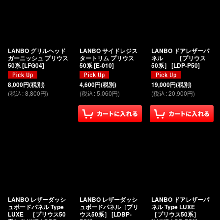
LANBO グリルヘッド
LANBO サイドレジス
LANBO ドアレザーパ
ガーニッシュ プリウス
タートリム プリウス
ネル ［プリウス
50系
[
LFG04
]
50系
[
E-010
]
50系］
[
LDP-P50
]
8,000
円
(税別)
4,600
円
(税別)
19,000
円
(税別)
(
税込
:
8,800
円
)
(
税込
:
5,060
円
)
(
税込
:
20,900
円
)
LANBO レザーダッシ
LANBO レザーダッシ
LANBO ドアレザーパ
ュボードパネル Type
ュボードパネル［プリ
ネル Type LUXE
LUXE ［プリウス50
ウス50系］
[
LDBP-
［プリウス50系］