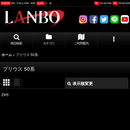
営業時間
9:00 - 17:30 (土10:00 - 15:00)
定休日
日・祝
TEL
072-447-6728
FAX
072-447-6729
商品検索
カテゴリ
ご利用案内
>
プリウス 50系
ホーム
プリウス 50系
表示順変更
閉じる
29
件
表示数
:
並び順
: