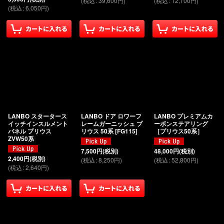
(
税込
:
39,600
円
)
(
税込
:
12,100
円
)
(
税込
:
6,050
円
)
LANBO スタータース
LANBO ドア ロワーフ
LANBO プレミアムカ
イッチインスルメント
レームガーニッシュ プ
ーボンステアリング
パネル プリウス
リウス 50系
[
FG115
]
［プリウス50系］
ZVW50系
7,500
円
(税別)
48,000
円
(税別)
2,400
円
(税別)
(
税込
:
8,250
円
)
(
税込
:
52,800
円
)
(
税込
:
2,640
円
)