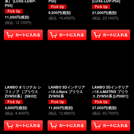
系］
[
LUXE-LDBP-
P50
]
[
LUXE-LDP-P50
]
P50
]
9,500
円
(税別)
21,000
円
(税別)
11,000
円
(税別)
(
税込
:
10,450
円
)
(
税込
:
23,100
円
)
(
税込
:
12,100
円
)
LANBO オリジナル シ
LANBO 3Dインテリア
LANBO 3Dインテリア
フトノブ ［プリウス
パネル9pcs プリウス
パネルMATRIX プリウ
ZVW50系］
[
SK02
]
ZVW50系
ス ZVW50系
[
LP0001
]
4,000
円
(税別)
11,800
円
(税別)
37,000
円
(税別)
(
税込
:
4,400
円
)
(
税込
:
12,980
円
)
(
税込
:
40,700
円
)