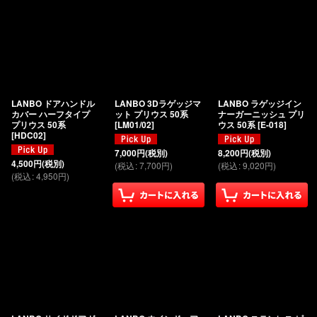
LANBO ドアハンドル
LANBO 3Dラゲッジマ
LANBO ラゲッジイン
カバー ハーフタイプ
ット プリウス 50系
ナーガーニッシュ プリ
プリウス 50系
[
LM01/02
]
ウス 50系
[
E-018
]
[
HDC02
]
7,000
円
(税別)
8,200
円
(税別)
4,500
円
(税別)
(
税込
:
7,700
円
)
(
税込
:
9,020
円
)
(
税込
:
4,950
円
)