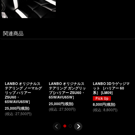
関連商品
LANBO オリジナルス
LANBO オリジナルス
LANBO 3Dラゲッジマ
テアリング ノーマルグ
テアリング ガングリッ
ット ［ハリアー 60
リップ ハリアー
プ [ハリアー ZSU60・
系］
[
LM09
]
ZSU60・
65W/AVU65W］
65W/AVU65W］
25,000
円
(税別)
8,000
円
(税別)
25,000
円
(税別)
(
税込
:
27,500
円
)
(
税込
:
8,800
円
)
(
税込
:
27,500
円
)