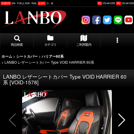
営業時間
9:00 - 17:30 (土10:00 - 15:00)
定休日
日・祝
TEL
072-447-6728
FAX
072-447-6729
商品検索
カテゴリ
ご利用案内
>
>
ホーム
シートカバー
ハリアー60系
>
LANBO レザーシートカバー Type VOID HARRIER 60系
LANBO レザーシートカバー Type VOID HARRIER 60
系
[
VOID-1578
]