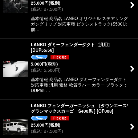
25,000
円
(税別)
(
税込
:
27,500
円
)
基本情報 商品名 LANBO オリジナル ステアリング
ガングリップ 対応車種 ピクシストラック(S500U:
前…
LANBO ダミーフェンダーダクト［汎用］
[
DUP55/56
]
5,000
円
(税別)
(
税込
:
5,500
円
)
基本情報 商品名 LANBO ダミーフェンダーダクト
対応車種 汎用 素材 軟質ラバー カラー ブラック：
DUP55 …
LANBO フェンダーガーニッシュ [タウンエース/
グランマックスカーゴ S400系 ]
[
OF008
]
25,000
円
(税別)
(
税込
:
27,500
円
)