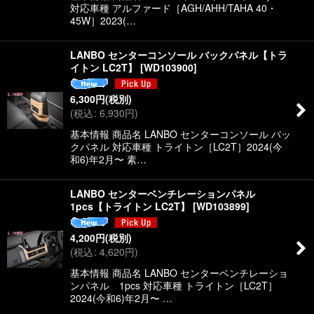
対応車種 アルファード［AGH/AHH/TAHA 40・
45W］2023(…
LANBO センターコンソール バックパネル【トラ
イトン LC2T】
[
WD103900
]
6,300
円
(税別)
(
税込
:
6,930
円
)
基本情報 商品名 LANBO センターコンソール バッ
クパネル 対応車種 トライトン［LC2T］2024(今
和6)年2月〜 素…
LANBO センターベンチレーションパネル
1pcs【トライトン LC2T】
[
WD103899
]
4,200
円
(税別)
(
税込
:
4,620
円
)
基本情報 商品名 LANBO センターベンチレーショ
ンパネル 1pcs 対応車種 トライトン［LC2T］
2024(今和6)年2月〜 …