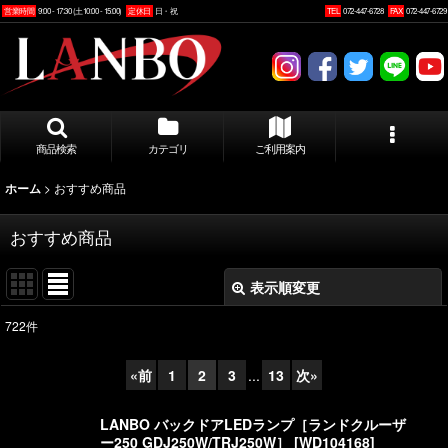
営業時間
9:00 - 17:30 (土10:00 - 15:00)
定休日
日・祝
TEL
072-447-6728
FAX
072-447-6729
商品検索
カテゴリ
ご利用案内
>
おすすめ商品
ホーム
おすすめ商品
表示順変更
閉じる
722
件
表示数
:
«
前
1
2
3
...
13
次
»
並び順
:
LANBO バックドアLEDランプ［ランドクルーザ
ー250 GDJ250W/TRJ250W］
[
WD104168
]