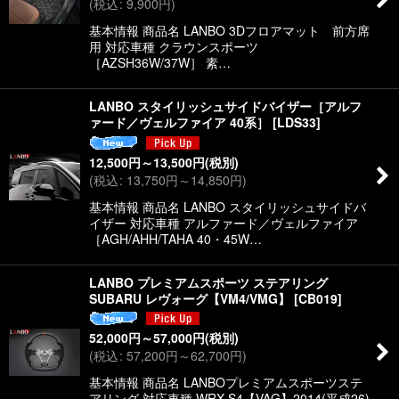
(
税込
:
9,900
円
)
基本情報 商品名 LANBO 3Dフロアマット 前方席
用 対応車種 クラウンスポーツ
［AZSH36W/37W］ 素…
LANBO スタイリッシュサイドバイザー［アルフ
ァード／ヴェルファイア 40系］
[
LDS33
]
12,500
円
～13,500
円
(税別)
(
税込
:
13,750
円
～14,850
円
)
基本情報 商品名 LANBO スタイリッシュサイドバ
イザー 対応車種 アルファード／ヴェルファイア
［AGH/AHH/TAHA 40・45W…
LANBO プレミアムスポーツ ステアリング
SUBARU レヴォーグ【VM4/VMG】
[
CB019
]
52,000
円
～57,000
円
(税別)
(
税込
:
57,200
円
～62,700
円
)
基本情報 商品名 LANBOプレミアムスポーツステ
アリング 対応車種 WRX S4【VAG】2014(平成26)