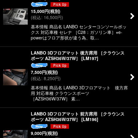
15,000
円
(税別)
(
税込
:
16,500
円
)
基本情報 商品名 LANBO センターコンソールボッ
クス 対応車種 セレナ ［C28：ガソリン車］※e-
powerはフロア形状が違う為、取…
LANBO 3Dフロアマット 後方席用 ［クラウンス
ポーツ AZSH36W/37W］
[
LM197
]
7,500
円
(税別)
(
税込
:
8,250
円
)
基本情報 商品名 LANBO 3Dフロアマット 後方席
用 対応車種 クラウンスポーツ
［AZSH36W/37W］ 素…
LANBO 3Dフロアマット 前方席用 ［クラウンス
ポーツ AZSH36W/37W］
[
LM196
]
9,000
円
(税別)