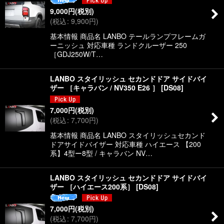
9,000
円
(税別)
(
税込
:
9,900
円
)
基本情報 商品名 LANBO テールランプフレームガ
ーニッシュ 対応車種 ランドクルーザー 250
［GDJ250W/T…
LANBO スタイリッシュ セカンドドア サイドバイ
ザー ［キャラバン / NV350 E26 ］
[
DS08
]
7,000
円
(税別)
(
税込
:
7,700
円
)
基本情報 商品名 LANBO スタイリッシュセカンド
ドアサイドバイザー 対応車種 ハイエース 【200
系】4型ー8型 / キャラバン NV…
LANBO スタイリッシュ セカンドドア サイドバイ
ザー ［ハイエース200系］
[
DS08
]
7,000
円
(税別)
(
税込
:
7,700
円
)