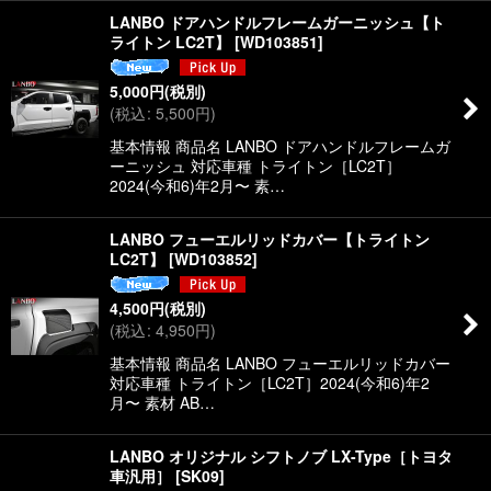
LANBO ドアハンドルフレームガーニッシュ【ト
ライトン LC2T】
[
WD103851
]
5,000
円
(税別)
(
税込
:
5,500
円
)
基本情報 商品名 LANBO ドアハンドルフレームガ
ーニッシュ 対応車種 トライトン［LC2T］
2024(今和6)年2月〜 素…
LANBO フューエルリッドカバー【トライトン
LC2T】
[
WD103852
]
4,500
円
(税別)
(
税込
:
4,950
円
)
基本情報 商品名 LANBO フューエルリッドカバー
対応車種 トライトン［LC2T］2024(今和6)年2
月〜 素材 AB…
LANBO オリジナル シフトノブ LX-Type［トヨタ
車汎用］
[
SK09
]