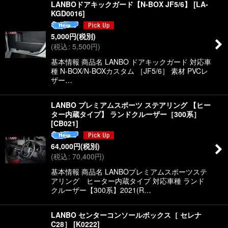
LANBOドアキックガード【N-BOX JF5/6】
[
LA-
KGD0016
]
5,000
円
(税別)
(
税込
:
5,500
円
)
基本情報 商品名 LANBO ドアキックガード 対応車
種 N-BOX/N-BOXカスタム ［JF5/6］ 素材 PVCレ
ザー…
LANBO プレミアムスポーツ ステアリング 【ヒー
ター内蔵タイプ】 ランドクルーザー［300系］
[
CB021
]
64,000
円
(税別)
(
税込
:
70,400
円
)
基本情報 商品名 LANBOプレミアムスポーツステ
アリング ヒーター内蔵タイプ 対応車種 ランド
クルーザー【300系】2021(R…
LANBO センターコンソールボックス［ セレナ
C28］
[
K0222
]