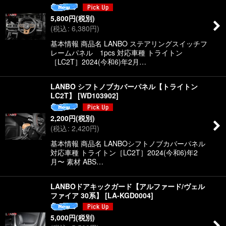
5,800
円
(税別)
(
税込
:
6,380
円
)
基本情報 商品名 LANBO ステアリングスイッチフ
レームパネル 1pcs 対応車種 トライトン
［LC2T］2024(今和6)年2月…
LANBO シフトノブカバーパネル【トライトン
LC2T】
[
WD103902
]
2,200
円
(税別)
(
税込
:
2,420
円
)
基本情報 商品名 LANBOシフトノブカバーパネル
対応車種 トライトン［LC2T］2024(今和6)年2
月〜 素材 ABS…
LANBOドアキックガード【アルファード/ヴェル
ファイア 30系】
[
LA-KGD0004
]
5,000
円
(税別)