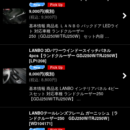
絞り込む
9,000
円
(税別)
(
税込
:
9,900
円
)
基本情報 商品名 ＬＡＮＢＯ バックドア LEDライ
ト 対応車種 ランドクルーザー
250［GDJ250W/TRJ250W］ セット内容 …
LANBO 3Dパワーウインドースイッチパネル
4pcs【ランドクルーザー GDJ250W/TRJ250W】
[
LP1208
]
8,000
円
(税別)
(
税込
:
8,800
円
)
基本情報 商品名 LANBO インテリアパネル 4ピー
スセット 対応車種 ランドクルーザー250
【GDJ250W/TRJ250W】 …
LANBOテールレンズフレーム ガーニッシュ［ラ
ンドクルーザー250 GDJ250W/TRJ250W］
[
WD104171
]