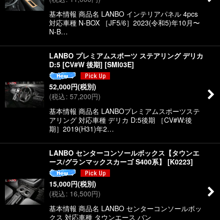
基本情報 商品名 LANBO インテリアパネル 4pcs
対応車種 N-BOX ［JF5/6］2023(令和5)年10月〜
N-B…
LANBO プレミアムスポーツ ステアリング デリカ
D:5 [CV#W 後期]
[
SMI03E
]
52,000
円
(税別)
(
税込
:
57,200
円
)
基本情報 商品名 LANBOプレミアムスポーツステ
アリング 対応車種 デリカ D:5後期 ［CV#W:後
期］2019(H31)年2…
LANBO センターコンソールボックス【タウンエ
ース/グランマックスカーゴ S400系】
[
K0223
]
15,000
円
(税別)
(
税込
:
16,500
円
)
基本情報 商品名 LANBO センターコンソールボッ
クス 対応車種 タウンエース バン