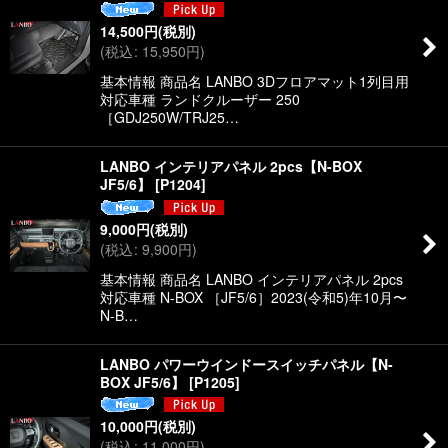
14,500
円
(税別)
(
税込
:
15,950
円
)
基本情報 商品名 LANBO 3Dフロアマット1列目用
対応車種 ランドクルーザー 250
［GDJ250W/TRJ25…
LANBO インテリアパネル 2pcs【N-BOX
JF5/6】
[
P1204
]
9,000
円
(税別)
(
税込
:
9,900
円
)
基本情報 商品名 LANBO インテリアパネル 2pcs
対応車種 N-BOX ［JF5/6］2023(令和5)年10月〜
N-B…
LANBO パワーウインドースイッチパネル【N-
BOX JF5/6】
[
P1205
]
10,000
円
(税別)
(
税込
:
11,000
円
)