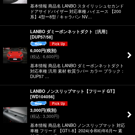
基本情報 商品名 LANBO スタイリッシュセカンド
ドアサイドバイザー 対応車種 ハイエース 【200
系】4型ー8型 / キャラバン NV…
LANBO ダミーボンネットダクト［汎用］
[
DUP57/58
]
6,000
円
(税別)
(
税込
:
6,600
円
)
基本情報 商品名 LANBO ダミーボンネットダクト
対応車種 汎用 素材 軟質ラバー カラー ブラック：
DUP57 …
LANBO ノンスリップマット【フリード GT】
[
WD104056
]
3,000
円
(税別)
(
税込
:
3,300
円
)
基本情報 商品名 LANBO ノンスリップマット 対応
車種 フリード 【GT1-8】2024(令和6)年6月〜 素