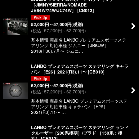
［JIMNY/SIERRA/NOMADE
JB64W/74W/JC74W］
[
CB013
]
52,000
円
～57,000
円
(税別)
(
税込
:
57,200
円
～62,700
円
)
基本情報 商品名 LANBOプレミアムスポーツステ
アリング 対応車種 ジムニー［JB64W］
2018(H30).7月〜 ジムニ…
LANBO プレミアムスポーツ ステアリング キャラ
バン ［E26］2021(R3).11〜
[
CB010
]
52,000
円
～57,000
円
(税別)
(
税込
:
57,200
円
～62,700
円
)
基本情報 商品名 LANBO プレミアムスポーツステ
アリング 対応車種 キャラバン ［E26］
2021(R3).11〜 …
LANBO プレミアムスポーツ ステアリング ランド
クルーザー［200系後期］/プラド ［150系：後
期］
[
CB012
]