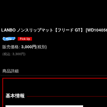
LANBO ノンスリップマット【フリード GT】
[
WD10405
販売価格
:
(税別)
3,000
円
(
税込
:
3,300
円
)
商品詳細
基本情報