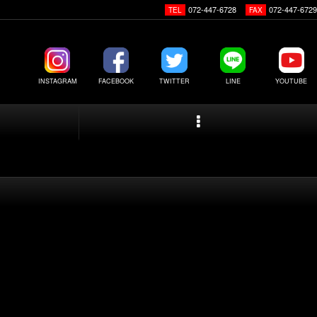
072-447-6728
072-447-6729
TEL
FAX
INSTAGRAM
FACEBOOK
TWITTER
LINE
YOUTUBE