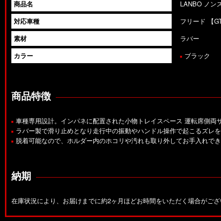
商品名
LANBO ノ
対応車種
フリード 【GT
素材
ラバー
カラー
ブラック
商品特徴
車種専用設計。インパネに配置された小物トレイスペース 運転席側両サ
ラバー製で滑り止めとなり走行中の振動やハンドル操作で起こるズレを
脱着可能なので、ホルダー内のホコリや汚れも取り外してお手入れでき
納期
在庫状況により、お届けまでに約2ヶ月ほどお時間をいただく場合がご