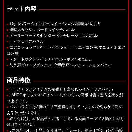
セット内容
1列目パワーウインドースイッチパネル運転席/助手席
運転席ダッシュボードスイッチパネル
メーターフード＆センターベンチレーションパネル
ナビフェイスパネル
エアコン＆シフトゲートパネル ※オートエアコン用/マニュアルエア
コン用
スタートボタンスイッチパネル ※ボタン有/無し
助手席グローブボックスUP/助手席ベンチレーションパネル
商品特徴
ドレスアップアイテムの定番とも言われるインテリアパネル
LANBOオリジナル3Dインテリアパネルで高級感漂う室内空間を創
り上げます。
パネル表面には3層のクリア塗装を施していますので滑らかで艶の
ある仕上がりです。
取り付けは、本製品裏面に施工している両面テープで各箇所に貼り
付けてください。
※本製品はセット品となります。グレード、純正オプション装備等