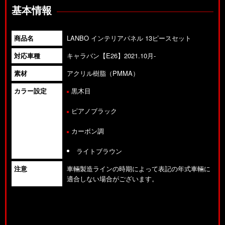
基本情報
商品名
LANBO インテリアパネル 13ピースセット
対応車種
キャラバン【E26】2021.10月-
素材
アクリル樹脂（PMMA）
カラー設定
黒木目
ピアノブラック
カーボン調
ライトブラウン
注意
車輛製造ラインの時期によって表記の年式車輛に
適合しない場合がございます。