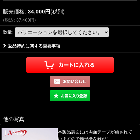
販売価格
:
(税別)
34,000
円
(
税込
:
37,400
円
)
数量
:
返品特約に関する重要事項
他の写真
本製品裏面には両面テープが施されて
いますので離形紙を剥がし、