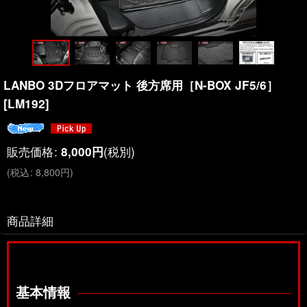
LANBO 3Dフロアマット 後方席用［N-BOX JF5/6］
[
LM192
]
販売価格
:
(税別)
8,000
円
(
税込
:
8,800
円
)
商品詳細
基本情報