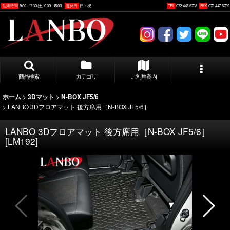
営業時間
9:00 - 17:30 (土10:00 - 15:00)
定休日
日・祝
TEL
072-447-6728
FAX
072-447-6729
商品検索
カテゴリ
ご利用案内
>
>
ホーム
3Dマット
N-BOX JF5/6
>
LANBO 3Dフロアマット 後方席用［N-BOX JF5/6］
LANBO 3Dフロアマット 後方席用［N-BOX JF5/6］
[
LM192
]