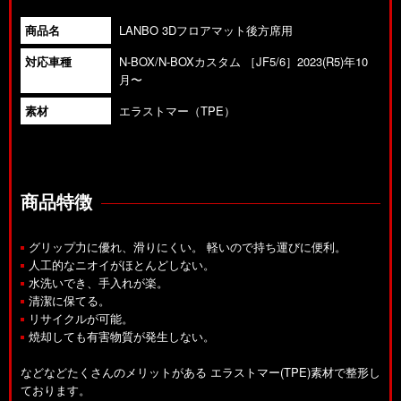
商品名
LANBO 3Dフロアマット後方席用
対応車種
N-BOX/N-BOXカスタム ［JF5/6］2023(R5)年10
月〜
素材
エラストマー（TPE）
商品特徴
グリップ力に優れ、滑りにくい。 軽いので持ち運びに便利。
人工的なニオイがほとんどしない。
水洗いでき、手入れが楽。
清潔に保てる。
リサイクルが可能。
焼却しても有害物質が発生しない。
などなどたくさんのメリットがある エラストマー(TPE)素材で整形し
ております。