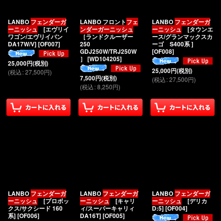
LANBO
フェンダーガ
LANBO フロント
フェ
LANBO
フェンダーガ
絞り込む
ーニッシュ
[エヴリイ
ンダーガーニッシュ
ーニッシュ
[タウンエ
ワゴン/エヴリイバン
［ランドクルーザー
ース/グランマックスカ
DA17W/V]
[
OF007
]
250
ーゴ S400系 ]
GDJ250W/TRJ250W
[
OF008
]
］
[
WD104205
]
25,000
円
(税別)
25,000
円
(税別)
(
税込
:
27,500
円
)
7,500
円
(税別)
(
税込
:
27,500
円
)
(
税込
:
8,250
円
)
LANBO
フェンダーガ
LANBO
フェンダーガ
LANBO
フェンダーガ
ーニッシュ
[プロボッ
ーニッシュ
[キャリ
ーニッシュ
[デリカ
クス/サクシード 160
ィ/スーパーキャリィ
D:5]
[
OF004
]
系]
[
OF006
]
DA16T]
[
OF005
]