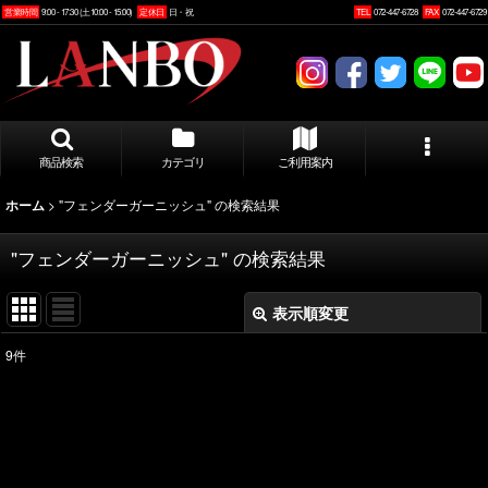
営業時間
9:00 - 17:30 (土10:00 - 15:00)
定休日
日・祝
TEL
072-447-6728
FAX
072-447-6729
商品検索
カテゴリ
ご利用案内
>
"フェンダーガーニッシュ"
の
検索結果
ホーム
"フェンダーガーニッシュ"
の
検索結果
表示順変更
閉じる
9
件
商品検索
:
表示数
:
並び順
: