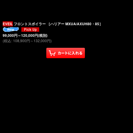
EVEIL
フロントスポイラー ［ハリアー MXUA/AXUH80・85］
99,000
円
～120,000
円
(税別)
(
税込
:
108,900
円
～132,000
円
)