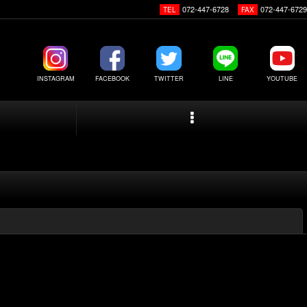
072-447-6728
072-447-6729
TEL
FAX
INSTAGRAM
FACEBOOK
TWITTER
LINE
YOUTUBE
閉じる