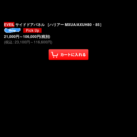
EVEIL
サイドドアパネル ［ハリアー MXUA/AXUH80・85］
絞り込む
21,000
円
～106,000
円
(税別)
(
税込
:
23,100
円
～116,600
円
)