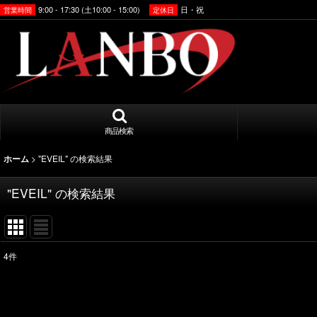
9:00 - 17:30 (土10:00 - 15:00)
日・祝
営業時間
定休日
商品検索
>
"EVEIL"
の
検索結果
ホーム
"EVEIL"
の
検索結果
4
件
商品検索
:
表示数
: