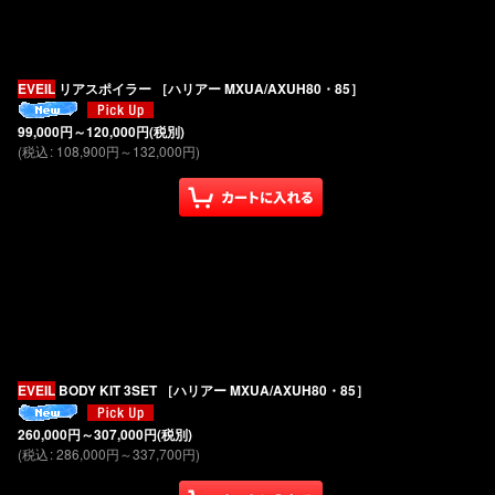
並び順
:
EVEIL
リアスポイラー ［ハリアー MXUA/AXUH80・85］
99,000
円
～120,000
円
(税別)
(
税込
:
108,900
円
～132,000
円
)
EVEIL
BODY KIT 3SET ［ハリアー MXUA/AXUH80・85］
260,000
円
～307,000
円
(税別)
(
税込
:
286,000
円
～337,700
円
)