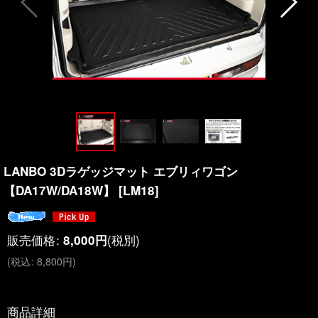
LANBO 3Dラゲッジマット エブリィワゴン
【DA17W/DA18W】
[
LM18
]
販売価格
:
(税別)
8,000
円
(
税込
:
8,800
円
)
商品詳細