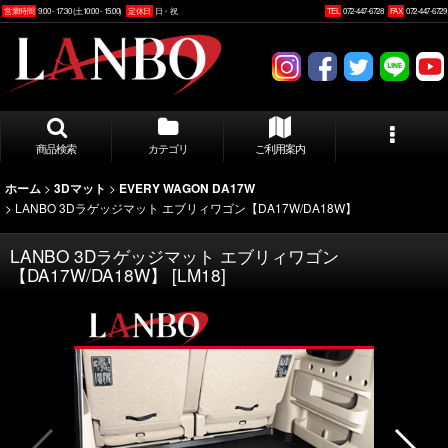
営業時間
9:00 - 17:30 (土10:00 - 15:00)
定休日
日・祝
TEL
072-447-6728
FAX
072-447-6729
商品検索
カテゴリ
ご利用案内
>
>
ホーム
3Dマット
EVERY WAGON DA17W
>
LANBO 3Dラゲッジマット エブリィワゴン【DA17W/DA18W】
LANBO 3Dラゲッジマット エブリィワゴン
【DA17W/DA18W】
[
LM18
]