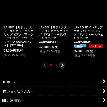
LANBO オリジナルス
LANBO オリジナルス
LANBO 3Dインテリア
テアリング ノーマルグ
テアリング ガングリッ
パネル 13ピースセッ
リップ ピアノブラック
プ ［アルファード/ヴ
ト アルファード/ヴェ
［アルファード/ヴェル
ェルファイア
ルファイア
ファイア GGH/ANH2
GGH/ANH2＃］
GGH/ANH2#
＃］
[
ST016A
]
25,000
円
(税別)
25,000
円
(税別)
(
税込
:
27,500
円
)
25,200
円
(税別)
(
税込
:
27,500
円
)
(
税込
:
27,720
円
)
ホーム
ショッピングカート
ご利用案内