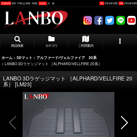
営業時間
9:00 - 17:30 (土10:00 - 15:00)
定休日
日・祝
TEL
072-447-6728
FAX
072-447-6729
商品検索
カテゴリ
ご利用案内
>
>
ホーム
3Dマット
アルファード/ヴェルファイア 20系
>
LANBO 3Dラゲッジマット ［ALPHARD/VELLFIRE 20系］
LANBO 3Dラゲッジマット ［ALPHARD/VELLFIRE 20
系］
[
LM23
]