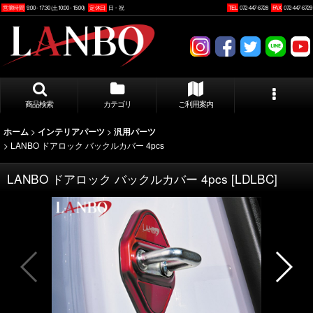
営業時間
9:00 - 17:30 (土10:00 - 15:00)
定休日
日・祝
TEL
072-447-6728
FAX
072-447-6729
商品検索
カテゴリ
ご利用案内
>
>
ホーム
インテリアパーツ
汎用パーツ
>
LANBO ドアロック バックルカバー 4pcs
LANBO ドアロック バックルカバー 4pcs
[
LDLBC
]