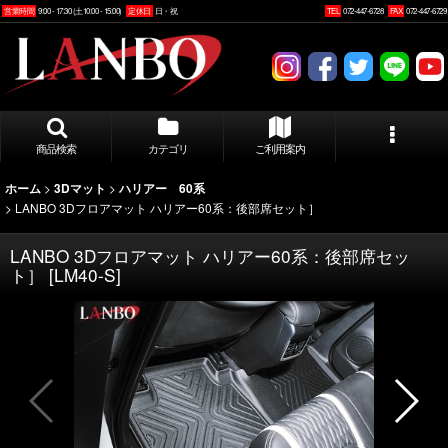
営業時間
9:00 - 17:30 (土10:00 - 15:00)
定休日
日・祝
TEL
072-447-6728
FAX
072-447-6729
商品検索
カテゴリ
ご利用案内
>
>
ホーム
3Dマット
ハリアー 60系
>
LANBO 3Dフロアマット ハリアー60系：後部席セット］
LANBO 3Dフロアマット ハリアー60系：後部席セッ
ト］
[
LM40-S
]