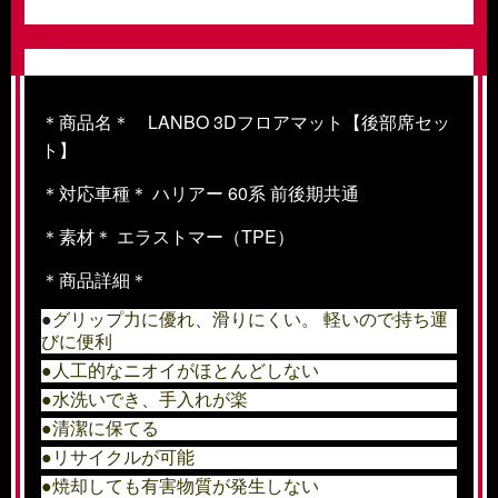
＊商品名＊ LANBO 3Dフロアマット【後部席セッ
ト】
＊対応車種＊
ハリアー 60系 前後期共通
＊素材＊
エラストマー（TPE）
＊商品詳細＊
●
グリップ力に優れ、滑りにくい。
軽いので持ち運
びに便利
●人工的なニオイがほとんどしない
●水洗いでき、手入れが楽
●清潔に保てる
●リサイクルが可能
●焼却しても有害物質が発生しない