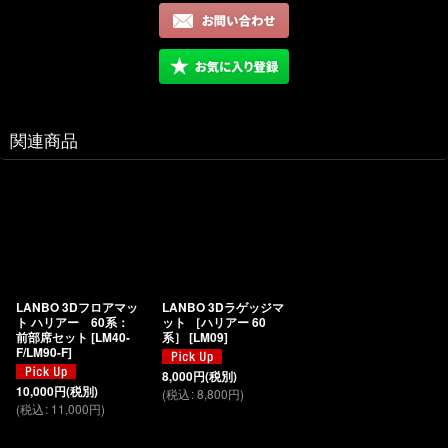
関連商品
LANBO 3Dフロアマッ
LANBO 3Dラゲッジマ
ト ハリアー 60系：
ット ［ハリアー 60
前部席セット
[
LM40-
系］
[
LM09
]
F/LM90-F
]
8,000
円
(税別)
10,000
円
(税別)
(
税込
:
8,800
円
)
(
税込
:
11,000
円
)