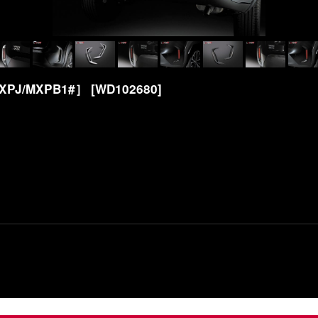
J/MXPB1#］
[
WD102680
]