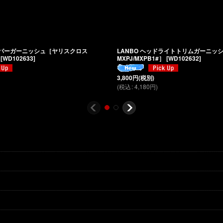
バンパーガーニッシュ［ヤリスクロス
LANBO ヘッドライトトリムガーニッ
[
WD102633
]
MXPJ/MXPB1#］
[
WD102632
]
3,800
円
(税別)
(
税込
:
4,180
円
)