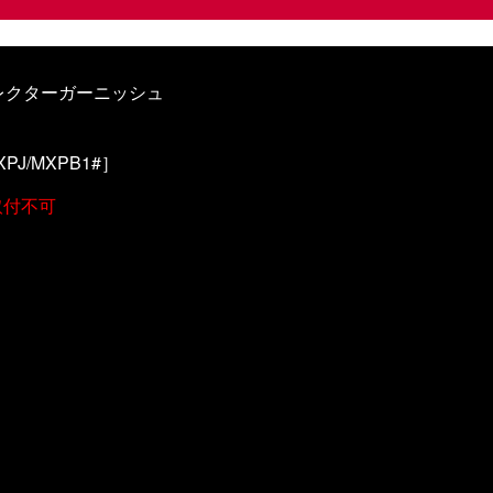
フレクターガーニッシュ
XPJ/MXPB1#
］
取付不可