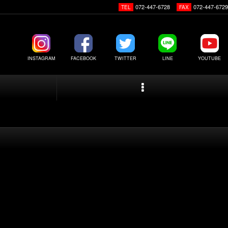
072-447-6728
072-447-6729
TEL
FAX
INSTAGRAM
FACEBOOK
TWITTER
LINE
YOUTUBE