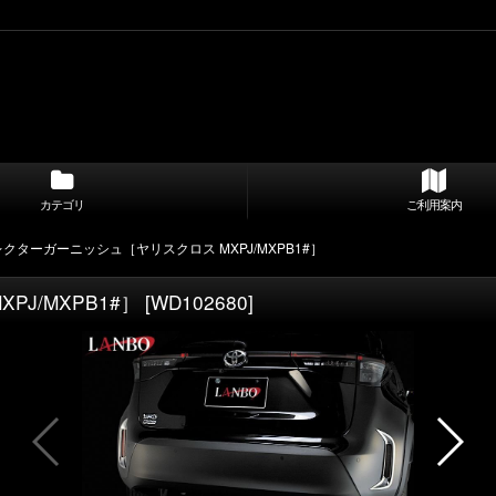
カテゴリ
ご利用案内
レクターガーニッシュ［ヤリスクロス MXPJ/MXPB1#］
J/MXPB1#］
[
WD102680
]