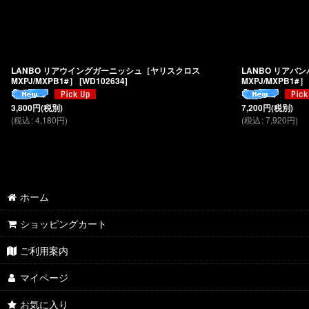
LANBO リアウイングガーニッシュ［ヤリスクロス
LANBO リア
MXPJ/MXPB1#］
[
WD102634
]
MXPJ/MXPB1#］
3,800
円
(税別)
7,200
円
(税別)
(
税込
:
4,180
円
)
(
税込
:
7,920
円
)
ホーム
ショッピングカート
ご利用案内
マイページ
お気に入り