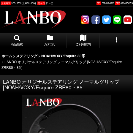
営業時間
9:00 - 17:30 (土10:00 - 15:00)
定休日
日・祝
TEL
072-447-6728
FAX
072-447-6729
商品検索
カテゴリ
ご利用案内
>
>
ホーム
ステアリング
NOAH/VOXY/Esquire 80系
>
LANBO オリジナルステアリング ノーマルグリップ [NOAH/VOXY/Esquire
ZRR80・85］
LANBO オリジナルステアリング ノーマルグリップ
[NOAH/VOXY/Esquire ZRR80・85］