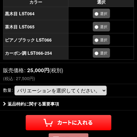
カラー
選択
黒木目 LST064
茶木目 LST065
ピアノブラック LST066
カーボン調 LST066-254
販売価格
:
(税別)
25,000
円
(
税込
:
27,500
円
)
数量
:
返品特約に関する重要事項