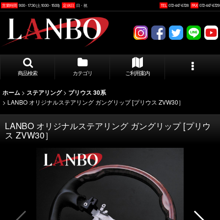
営業時間
9:00 - 17:30 (土10:00 - 15:00)
定休日
日・祝
TEL
072-447-6728
FAX
072-447-6729
商品検索
カテゴリ
ご利用案内
>
>
ホーム
ステアリング
プリウス 30系
>
LANBO オリジナルステアリング ガングリップ [プリウス ZVW30］
LANBO オリジナルステアリング ガングリップ [プリウ
ス ZVW30］