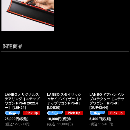
関連商品
LANBO オリジナルス
LANBO スタイリッシ
LANBO ドアハンドル
テアリング［ステップ
ュサイドバイザー［ス
プロテクター［ステッ
ワゴン RP6-8 2022.4
テップワゴンRP6-8］
プワゴン RP6-8］
ー］
[
LSH24
]
[
LDS30
]
[
DUP43/44
]
25,000
円
(税別)
10,000
円
(税別)
5,400
円
(税別)
(
税込
:
27,500
円
)
(
税込
:
11,000
円
)
(
税込
:
5,940
円
)