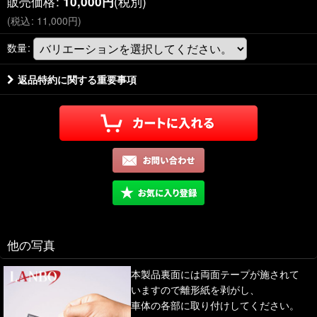
販売価格
:
(税別)
10,000
円
(
税込
:
11,000
円
)
数量
:
返品特約に関する重要事項
他の写真
本製品裏面には両面テープが施されて
いますので離形紙を剥がし、
車体の各部に取り付けしてください。