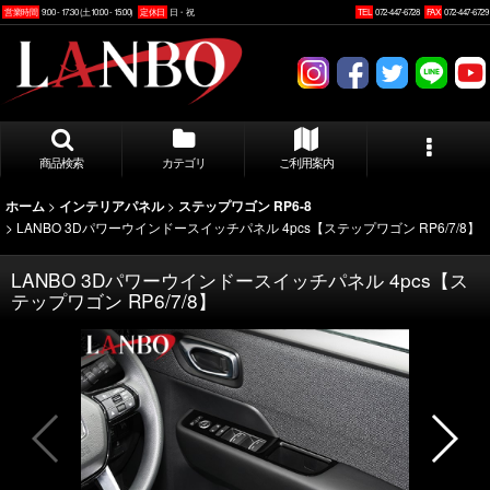
営業時間
9:00 - 17:30 (土10:00 - 15:00)
定休日
日・祝
TEL
072-447-6728
FAX
072-447-6729
商品検索
カテゴリ
ご利用案内
>
>
ホーム
インテリアパネル
ステップワゴン RP6-8
>
LANBO 3Dパワーウインドースイッチパネル 4pcs【ステップワゴン RP6/7/8】
LANBO 3Dパワーウインドースイッチパネル 4pcs【ス
テップワゴン RP6/7/8】