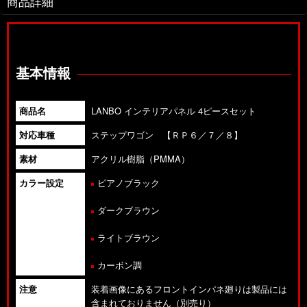
商品詳細
基本情報
商品名
LANBO インテリアパネル 4ピースセット
対応車種
ステップワゴン 【ＲＰ６／７／８】
素材
アクリル樹脂（PMMA）
カラー設定
ピアノブラック
ダークブラウン
ライトブラウン
カーボン調
注意
装着画像にあるフロントインパネ廻りは製品には
含まれておりません（別売り）