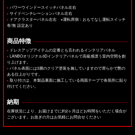
パワーウインドースイッチパネル左右
サイドベンチレーションパネル左右
ドアクラスターパネル左右 ※運転席側：おもてなし運転スイッチ
有/無 設定あり
商品特徴
ドレスアップアイテムの定番とも言われるインテリアパネル
LANBOオリジナル3Dインテリアパネルで高級感漂う室内空間を創
り上げます。
パネル表面には3層のクリア塗装を施していますので滑らかで艶の
ある仕上がりです。
取り付けは、本製品裏面に施工している両面テープで各箇所に貼り
付けてください。
納期
在庫状況により、お届けまでに約2ヶ月ほどお時間をいただく場合が
ございます。お急ぎの方はお気軽にお問合せください