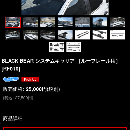
BLACK BEAR システムキャリア ［ルーフレール用］
[
RF010
]
販売価格
:
(税別)
25,000
円
(
税込
:
27,500
円
)
商品詳細