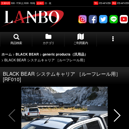
営業時間
9:00 - 17:30 (土10:00 - 15:00)
定休日
日・祝
TEL
072-447-6728
FAX
072-447-6729
商品検索
カテゴリ
ご利用案内
>
>
ホーム
BLACK BEAR
generic products（汎用品）
>
BLACK BEAR システムキャリア ［ルーフレール用］
BLACK BEAR システムキャリア ［ルーフレール用］
[
RF010
]