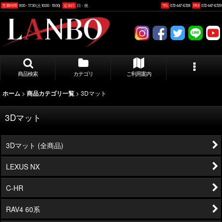
営業時間
9:00 - 17:30 (土10:00 - 15:00)
定休日
日・祝
TEL
072-447-6728
FAX
072-447-6729
商品検索
カテゴリ
ご利用案内
>
>
3Dマット
ホーム
商品カテゴリ一覧
3Dマット
3Dマット (全商品)
LEXUS NX
C-HR
RAV4 60系