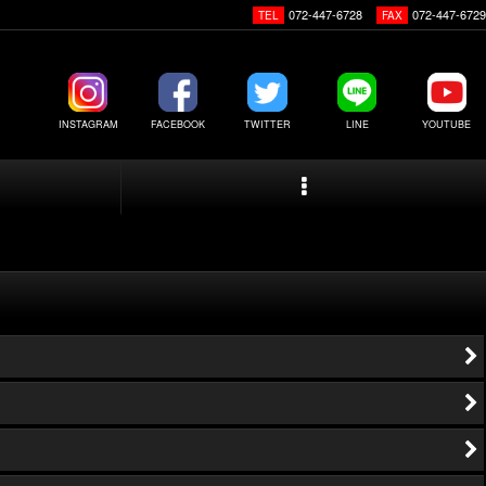
072-447-6728
072-447-6729
TEL
FAX
INSTAGRAM
FACEBOOK
TWITTER
LINE
YOUTUBE