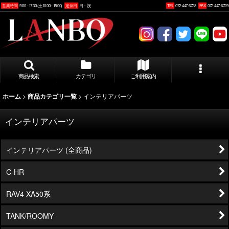
営業時間
9:00 - 17:30 (土10:00 - 15:00)
定休日
日・祝
TEL
072-447-6728
FAX
072-447-6729
商品検索
カテゴリ
ご利用案内
>
>
インテリアパーツ
ホーム
商品カテゴリ一覧
インテリアパーツ
インテリアパーツ (全商品)
C-HR
RAV4 XA50系
TANK/ROOMY