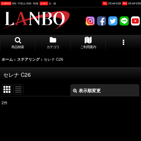
営業時間
9:00 - 17:30 (土10:00 - 15:00)
定休日
日・祝
TEL
072-447-6728
FAX
072-447-6729
商品検索
カテゴリ
ご利用案内
>
>
セレナ C26
ホーム
ステアリング
セレナ C26
表示順変更
閉じる
2
件
表示数
:
並び順
: