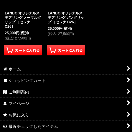
絞り込む
LANBO オリジナルス
LANBO オリジナルス
テアリング ノーマルグ
テアリング ガングリッ
リップ ［セレナ
プ ［セレナ C26］
C26］
25,000
円
(税別)
25,000
円
(税別)
(
税込
:
27,500
円
)
(
税込
:
27,500
円
)
ホーム
ショッピングカート
ご利用案内
マイページ
お気に入り
最近チェックしたアイテム