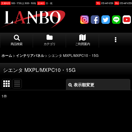
営業時間
9:00 - 17:30 (土10:00 - 15:00)
定休日
日・祝
TEL
072-447-6728
FAX
072-447-6729
商品検索
カテゴリ
ご利用案内
>
>
シエンタ MXPL/MXPC10・15G
ホーム
インテリアパネル
シエンタ MXPL/MXPC10・15G
表示順変更
閉じる
1
件
表示数
:
並び順
: