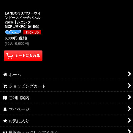
絞り込む
LANBO 3Dパワーウイ
ンドースイッチパネル
2pcs【シエンタ
MXPL/MXPC10/15G】
6,000
円
(税別)
(
税込
:
6,600
円
)
ホーム
ショッピングカート
ご利用案内
マイページ
お気に入り
最近チェックしたアイテム