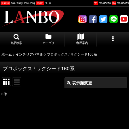
営業時間
9:00 - 17:30 (土10:00 - 15:00)
定休日
日・祝
TEL
072-447-6728
FAX
072-447-6729
商品検索
カテゴリ
ご利用案内
>
>
プロボックス / サクシード160系
ホーム
インテリアパネル
プロボックス / サクシード160系
表示順変更
閉じる
3
件
表示数
:
並び順
: