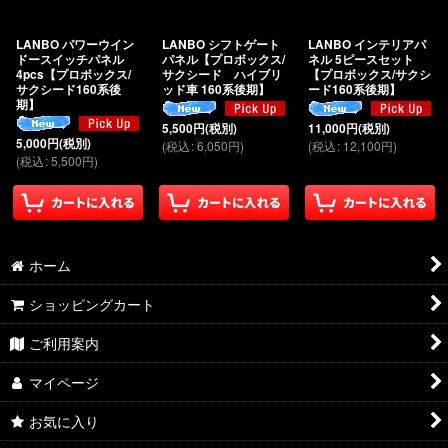
絞り込む
LANBO パワーウイン
LANBO シフトゲート
LANBO インテリアパ
ドースイッチパネル
パネル【プロボックス/
ネル 5ピースセット
4pcs【プロボックス/
サクシード ハイブリ
【プロボックス/サクシ
サクシード160系後
ッド車 160系後期】
ード160系後期】
期】
5,500
円
(税別)
11,000
円
(税別)
5,000
円
(税別)
(
税込
:
6,050
円
)
(
税込
:
12,100
円
)
(
税込
:
5,500
円
)
ホーム
ショッピングカート
ご利用案内
マイページ
お気に入り