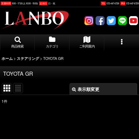
営業時間
9:00 - 17:30 (土10:00 - 15:00)
定休日
日・祝
TEL
072-447-6728
FAX
072-447-6729
商品検索
カテゴリ
ご利用案内
>
>
TOYOTA GR
ホーム
ステアリング
TOYOTA GR
表示順変更
閉じる
1
件
表示数
:
並び順
: