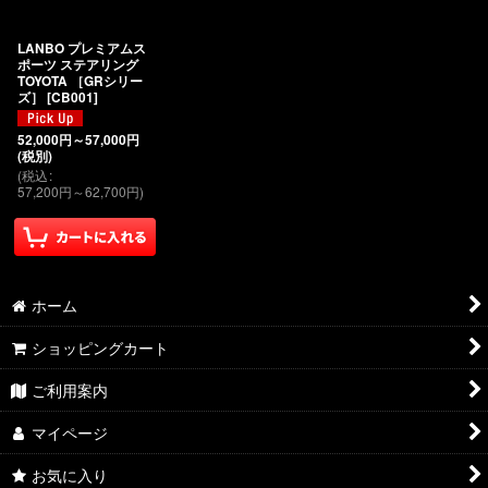
絞り込む
LANBO プレミアムス
ポーツ ステアリング
TOYOTA ［GRシリー
ズ］
[
CB001
]
52,000
円
～57,000
円
(税別)
(
税込
:
57,200
円
～62,700
円
)
ホーム
ショッピングカート
ご利用案内
マイページ
お気に入り