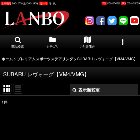
営業時間
9:00 - 17:30 (土10:00 - 15:00)
定休日
日・祝
TEL
072-447-6728
FAX
072-447-6729
商品検索
カテゴリ
ご利用案内
>
>
SUBARU レヴォーグ【VM4/VMG】
ホーム
プレミアムスポーツステアリング
SUBARU レヴォーグ【VM4/VMG】
表示順変更
閉じる
1
件
表示数
:
並び順
: