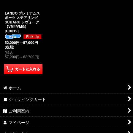
絞り込む
LANBO プレミアムス
ポーツ ステアリング
SUBARU レヴォーグ
【VM4/VMG】
[
CB019
]
52,000
円
～57,000
円
(税別)
(
税込
:
57,200
円
～62,700
円
)
ホーム
ショッピングカート
ご利用案内
マイページ